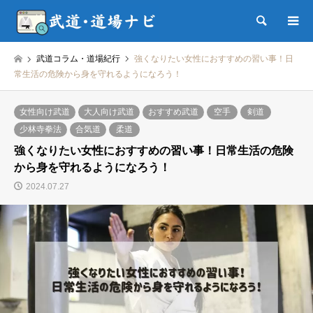
検索
武道コラム・道場紀行
強くなりたい女性におすすめの習い事！日
常生活の危険から身を守れるようになろう！
女性向け武道
大人向け武道
おすすめ武道
空手
剣道
少林寺拳法
合気道
柔道
強くなりたい女性におすすめの習い事！日常生活の危険
から身を守れるようになろう！
2024.07.27