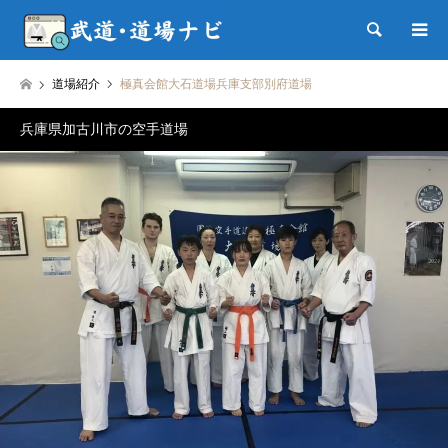
検索
道場紹介
極真会館大石道場兵庫支部別府道場
兵庫県加古川市の空手道場