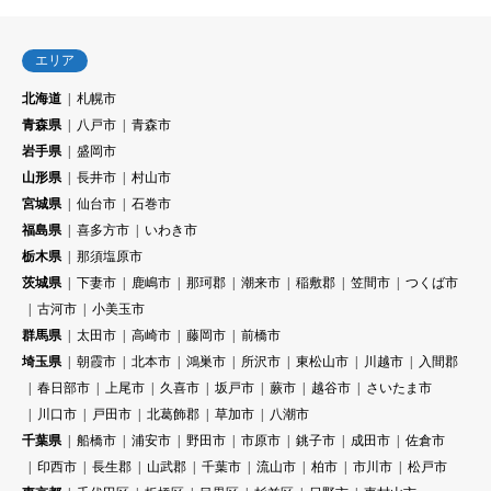
エリア
北海道
札幌市
青森県
八戸市
青森市
岩手県
盛岡市
山形県
長井市
村山市
宮城県
仙台市
石巻市
福島県
喜多方市
いわき市
栃木県
那須塩原市
茨城県
下妻市
鹿嶋市
那珂郡
潮来市
稲敷郡
笠間市
つくば市
古河市
小美玉市
群馬県
太田市
高崎市
藤岡市
前橋市
埼玉県
朝霞市
北本市
鴻巣市
所沢市
東松山市
川越市
入間郡
春日部市
上尾市
久喜市
坂戸市
蕨市
越谷市
さいたま市
川口市
戸田市
北葛飾郡
草加市
八潮市
千葉県
船橋市
浦安市
野田市
市原市
銚子市
成田市
佐倉市
印西市
長生郡
山武郡
千葉市
流山市
柏市
市川市
松戸市