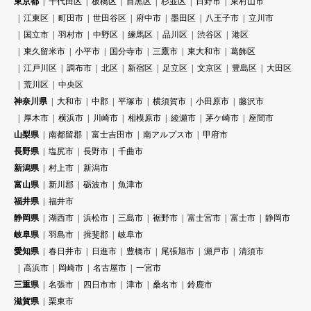
東京都
千代田区
板橋区
目黒区
杉並区
日野市
東村山市
江東区
町田市
世田谷区
府中市
墨田区
八王子市
立川市
国立市
羽村市
中野区
練馬区
品川区
渋谷区
港区
東久留米市
小平市
国分寺市
三鷹市
東大和市
葛飾区
江戸川区
調布市
北区
新宿区
足立区
文京区
豊島区
大田区
荒川区
中央区
神奈川県
大和市
中郡
平塚市
横須賀市
小田原市
藤沢市
厚木市
横浜市
川崎市
相模原市
綾瀬市
茅ケ崎市
座間市
山梨県
南都留郡
富士吉田市
南アルプス市
甲府市
長野県
塩尻市
長野市
千曲市
新潟県
村上市
新潟市
富山県
新川郡
砺波市
魚津市
福井県
福井市
静岡県
湖西市
浜松市
三島市
裾野市
富士宮市
富士市
静岡市
岐阜県
羽島市
揖斐郡
岐阜市
愛知県
春日井市
日進市
豊橋市
尾張旭市
瀬戸市
清須市
高浜市
岡崎市
名古屋市
一宮市
三重県
名張市
四日市市
津市
桑名市
鈴鹿市
滋賀県
栗東市