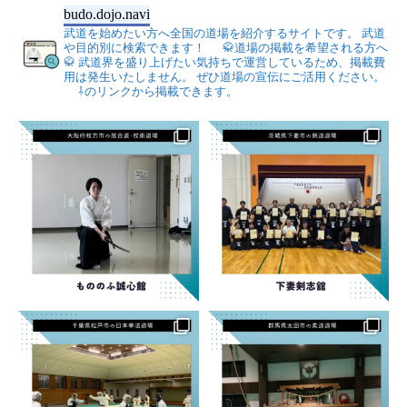
budo.dojo.navi
武道を始めたい方へ全国の道場を紹介するサイトです。
武道
や目的別に検索できます！
🥋道場の掲載を希望される方へ
🥋
武道界を盛り上げたい気持ちで運営しているため、掲載費
用は発生いたしません。
ぜひ道場の宣伝にご活用ください。
⇩のリンクから掲載できます。