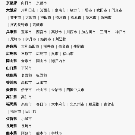
京都府
向日市
京都市
大阪府
岸和田市
箕面市
泉南市
枚方市
堺市
吹田市
門真市
豊中市
大阪市
池田市
摂津市
松原市
茨木市
阪南市
河内長野市
高槻市
兵庫県
宝塚市
西宮市
高砂市
川西市
加古川市
三田市
神戸市
尼崎市
伊丹市
姫路市
川辺郡
奈良県
大和高田市
桜井市
奈良市
生駒市
広島県
三原市
広島市
呉市
福山市
岡山県
倉敷市
岡山市
瀬戸内市
山口県
下関市
徳島県
名西郡
板野郡
香川県
高松市
坂出市
愛媛県
伊予市
松山市
今治市
四国中央市
高知県
高知市
福岡県
糸島市
春日市
太宰府市
北九州市
糟屋郡
古賀市
福岡市
田川郡
佐賀県
小城市
長崎県
長崎市
熊本県
阿蘇市
熊本市
宇城市