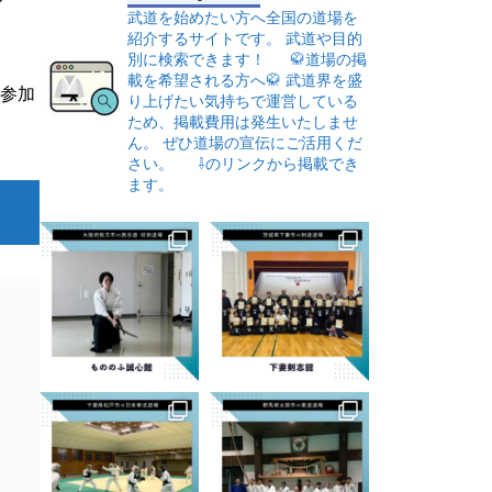
武道を始めたい方へ全国の道場を
紹介するサイトです。
武道や目的
別に検索できます！
🥋道場の掲
載を希望される方へ🥋
武道界を盛
て参加
り上げたい気持ちで運営している
ため、掲載費用は発生いたしませ
ん。
ぜひ道場の宣伝にご活用くだ
さい。
⇩のリンクから掲載でき
ます。