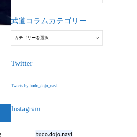
武道コラムカテゴリー
Twitter
Tweets by budo_dojo_navi
Instagram
budo.dojo.navi
う