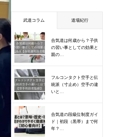
武道コラム
道場紀行
合気道は何歳から？子供
の習い事としての効果と
親の…
フルコンタクト空手と伝
統派（寸止め）空手の違
いと…
合気道の段級位制度ガイ
ド｜初段（黒帯）まで何
年？…