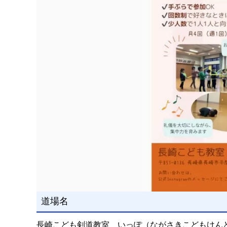
道場名
長崎こども剣道教室 いっぽ（ながさきこどもけん