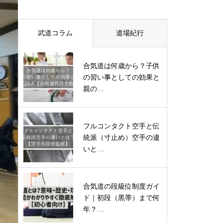
武道コラム
道場紀行
合気道は何歳から？子供
の習い事としての効果と
親の…
フルコンタクト空手と伝
統派（寸止め）空手の違
いと…
合気道の段級位制度ガイ
ド｜初段（黒帯）まで何
年？…