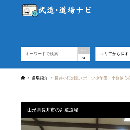
and
エリアから探す
or
道場紹介
長井小桜剣道スポーツ少年団・小桜錬心
山形県長井市の剣道道場