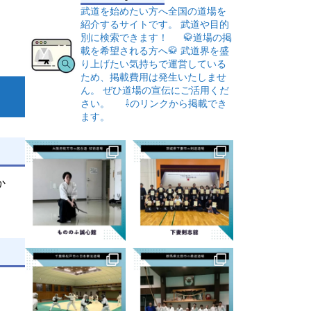
武道を始めたい方へ全国の道場を
紹介するサイトです。
武道や目的
別に検索できます！
🥋道場の掲
載を希望される方へ🥋
武道界を盛
り上げたい気持ちで運営している
ため、掲載費用は発生いたしませ
ん。
ぜひ道場の宣伝にご活用くだ
さい。
⇩のリンクから掲載でき
ます。
か