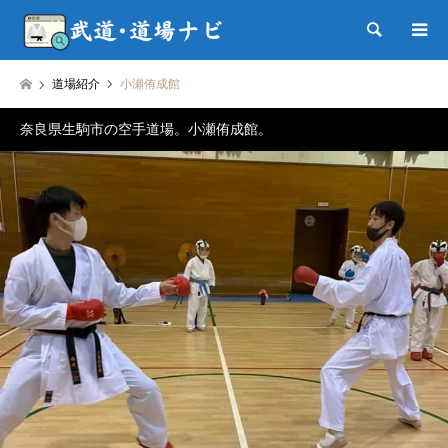
検索
道場紹介
小瀬侑成館
奈良県生駒市の空手道場。小瀬侑成館。