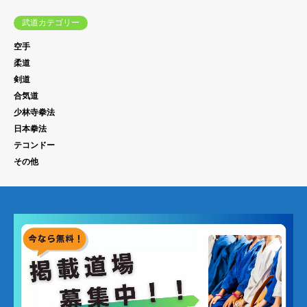
武道カテゴリー
空手
柔道
剣道
合気道
少林寺拳法
日本拳法
テコンドー
その他