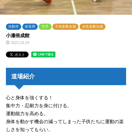
生駒市
奈良県
空手
子供多数在籍
女性多数在籍
小瀬侑成館
2021.10.19
道場紹介
心と身体を強くする！
集中力・忍耐力を身に付ける。
運動能力を高める。
身体を動かす機会の減ってしまった子供たちに運動の楽
しさを知ってもらい、