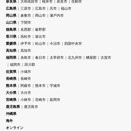
奈良県
大和高田市
桜井市
奈良市
生駒市
広島県
三原市
広島市
呉市
福山市
岡山県
倉敷市
岡山市
瀬戸内市
山口県
下関市
徳島県
名西郡
板野郡
香川県
高松市
坂出市
愛媛県
伊予市
松山市
今治市
四国中央市
高知県
高知市
福岡県
糸島市
春日市
太宰府市
北九州市
糟屋郡
古賀市
福岡市
田川郡
佐賀県
小城市
長崎県
長崎市
熊本県
阿蘇市
熊本市
宇城市
大分県
大分市
宮崎県
小林市
宮崎市
延岡市
鹿児島県
鹿児島市
沖縄県
海外
オンライン