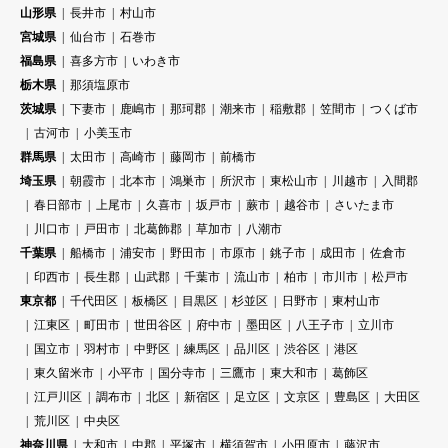
山形県
長井市
村山市
宮城県
仙台市
石巻市
福島県
喜多方市
いわき市
栃木県
那須塩原市
茨城県
下妻市
鹿嶋市
那珂郡
潮来市
稲敷郡
笠間市
つくば市
古河市
小美玉市
群馬県
太田市
高崎市
藤岡市
前橋市
埼玉県
朝霞市
北本市
鴻巣市
所沢市
東松山市
川越市
入間郡
春日部市
上尾市
久喜市
坂戸市
蕨市
越谷市
さいたま市
川口市
戸田市
北葛飾郡
草加市
八潮市
千葉県
船橋市
浦安市
野田市
市原市
銚子市
成田市
佐倉市
印西市
長生郡
山武郡
千葉市
流山市
柏市
市川市
松戸市
東京都
千代田区
板橋区
目黒区
杉並区
日野市
東村山市
江東区
町田市
世田谷区
府中市
墨田区
八王子市
立川市
国立市
羽村市
中野区
練馬区
品川区
渋谷区
港区
東久留米市
小平市
国分寺市
三鷹市
東大和市
葛飾区
江戸川区
調布市
北区
新宿区
足立区
文京区
豊島区
大田区
荒川区
中央区
神奈川県
大和市
中郡
平塚市
横須賀市
小田原市
藤沢市