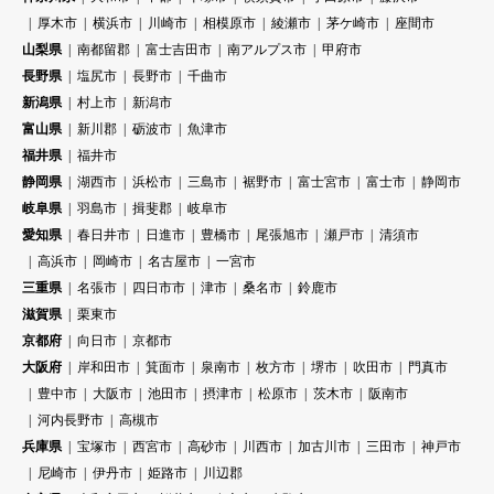
厚木市
横浜市
川崎市
相模原市
綾瀬市
茅ケ崎市
座間市
山梨県
南都留郡
富士吉田市
南アルプス市
甲府市
長野県
塩尻市
長野市
千曲市
新潟県
村上市
新潟市
富山県
新川郡
砺波市
魚津市
福井県
福井市
静岡県
湖西市
浜松市
三島市
裾野市
富士宮市
富士市
静岡市
岐阜県
羽島市
揖斐郡
岐阜市
愛知県
春日井市
日進市
豊橋市
尾張旭市
瀬戸市
清須市
高浜市
岡崎市
名古屋市
一宮市
三重県
名張市
四日市市
津市
桑名市
鈴鹿市
滋賀県
栗東市
京都府
向日市
京都市
大阪府
岸和田市
箕面市
泉南市
枚方市
堺市
吹田市
門真市
豊中市
大阪市
池田市
摂津市
松原市
茨木市
阪南市
河内長野市
高槻市
兵庫県
宝塚市
西宮市
高砂市
川西市
加古川市
三田市
神戸市
尼崎市
伊丹市
姫路市
川辺郡