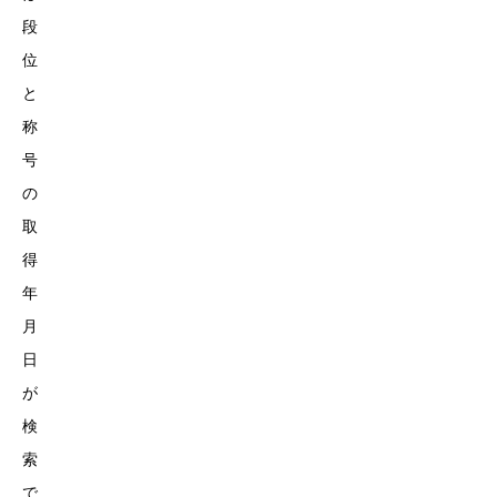
段
位
と
称
号
の
取
得
年
月
日
が
検
索
で