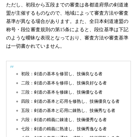
ただし、初段から五段までの審査は各都道府県の剣道連
盟が主催するものなので、地域によって審査方法や審査
基準が異なる場合があります。また、全日本剣道連盟の
称号・段位審査規則の第15条によると、段位基準は下記
のような曖昧な表現となっており、審査方法や審査基準
は一切書かれていません。
初段：剣道の基本を修習し、技倆良なる者
二段：剣道の基本を修得し、技倆良好なる者
三段：剣道の基本を修錬し、技倆優なる者
四段：剣道の基本と応用を修熟し、技倆優良なる者
五段：剣道の基本と応用に錬熟し、技倆秀なる者
六段：剣道の精義に錬達し、技倆優秀なる者
七段：剣道の精義に熟達し、技倆秀逸なる者