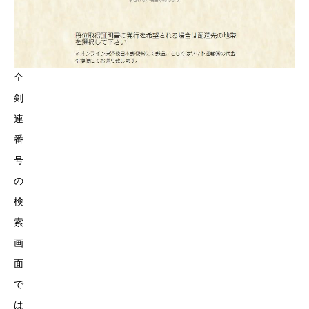
全
剣
連
番
号
の
検
索
画
面
で
は