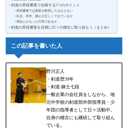
剣道の昇段審査で合格する3つのポイント
昇段審査では着装を軽視してはならない
礼法、所作、構えが正しくできているか
理合にかなった打突であるか
剣道の昇段審査を目標に日々の稽古に取り組もう（まとめ）
この記事を書いた人
野川正人
・剣道歴39年
・剣道 錬士七段
一般企業の会社員をしながら、地
元中学校の剣道部外部指導員・少
年団の指導者として日々活動中。
自身の稽古にも継続して取り組ん
でいる。