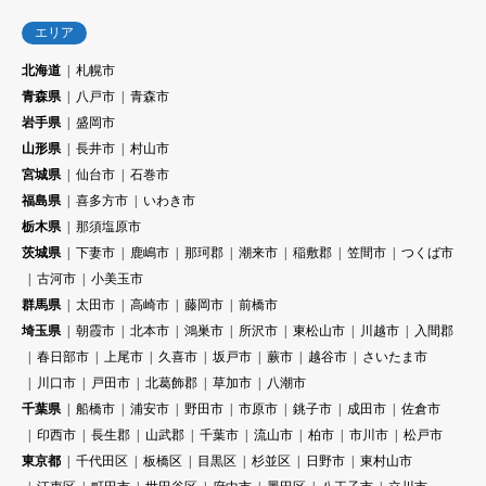
エリア
北海道
札幌市
青森県
八戸市
青森市
岩手県
盛岡市
山形県
長井市
村山市
宮城県
仙台市
石巻市
福島県
喜多方市
いわき市
栃木県
那須塩原市
茨城県
下妻市
鹿嶋市
那珂郡
潮来市
稲敷郡
笠間市
つくば市
古河市
小美玉市
群馬県
太田市
高崎市
藤岡市
前橋市
埼玉県
朝霞市
北本市
鴻巣市
所沢市
東松山市
川越市
入間郡
春日部市
上尾市
久喜市
坂戸市
蕨市
越谷市
さいたま市
川口市
戸田市
北葛飾郡
草加市
八潮市
千葉県
船橋市
浦安市
野田市
市原市
銚子市
成田市
佐倉市
印西市
長生郡
山武郡
千葉市
流山市
柏市
市川市
松戸市
東京都
千代田区
板橋区
目黒区
杉並区
日野市
東村山市