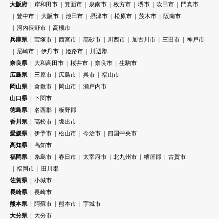
大阪府
岸和田市
箕面市
泉南市
枚方市
堺市
吹田市
門真市
豊中市
大阪市
池田市
摂津市
松原市
茨木市
阪南市
河内長野市
高槻市
兵庫県
宝塚市
西宮市
高砂市
川西市
加古川市
三田市
神戸市
尼崎市
伊丹市
姫路市
川辺郡
奈良県
大和高田市
桜井市
奈良市
生駒市
広島県
三原市
広島市
呉市
福山市
岡山県
倉敷市
岡山市
瀬戸内市
山口県
下関市
徳島県
名西郡
板野郡
香川県
高松市
坂出市
愛媛県
伊予市
松山市
今治市
四国中央市
高知県
高知市
福岡県
糸島市
春日市
太宰府市
北九州市
糟屋郡
古賀市
福岡市
田川郡
佐賀県
小城市
長崎県
長崎市
熊本県
阿蘇市
熊本市
宇城市
大分県
大分市