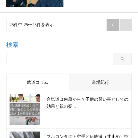
25件中 25〜25件を表示


検索
武道コラム
道場紀行
合気道は何歳から？子供の習い事としての
効果と親の疑...
フルコンタクト空手と伝統派（寸止め）空