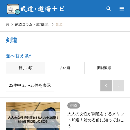
検索
武道コラム・道場紀行
剣道
剣道
並べ替え条件
新しい順
古い順
閲覧数順
25件中 25〜25件を表示


剣道
大人の女性が剣道をするメリッ
ト10選！始める前に知っておこ
う