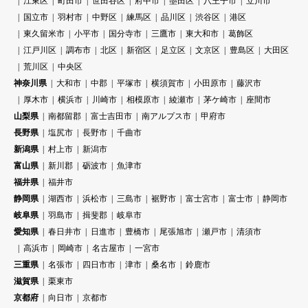
江東区
町田市
世田谷区
府中市
墨田区
八王子市
立川市
国立市
羽村市
中野区
練馬区
品川区
渋谷区
港区
東久留米市
小平市
国分寺市
三鷹市
東大和市
葛飾区
江戸川区
調布市
北区
新宿区
足立区
文京区
豊島区
大田区
荒川区
中央区
神奈川県
大和市
中郡
平塚市
横須賀市
小田原市
藤沢市
厚木市
横浜市
川崎市
相模原市
綾瀬市
茅ケ崎市
座間市
山梨県
南都留郡
富士吉田市
南アルプス市
甲府市
長野県
塩尻市
長野市
千曲市
新潟県
村上市
新潟市
富山県
新川郡
砺波市
魚津市
福井県
福井市
静岡県
湖西市
浜松市
三島市
裾野市
富士宮市
富士市
静岡市
岐阜県
羽島市
揖斐郡
岐阜市
愛知県
春日井市
日進市
豊橋市
尾張旭市
瀬戸市
清須市
高浜市
岡崎市
名古屋市
一宮市
三重県
名張市
四日市市
津市
桑名市
鈴鹿市
滋賀県
栗東市
京都府
向日市
京都市