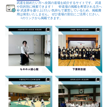
武道を始めたい方へ全国の道場を紹介するサイトです。
武道
や目的別に検索できます！
🥋道場の掲載を希望される方へ
🥋
武道界を盛り上げたい気持ちで運営しているため、掲載費
用は発生いたしません。
ぜひ道場の宣伝にご活用ください。
⇩のリンクから掲載できます。