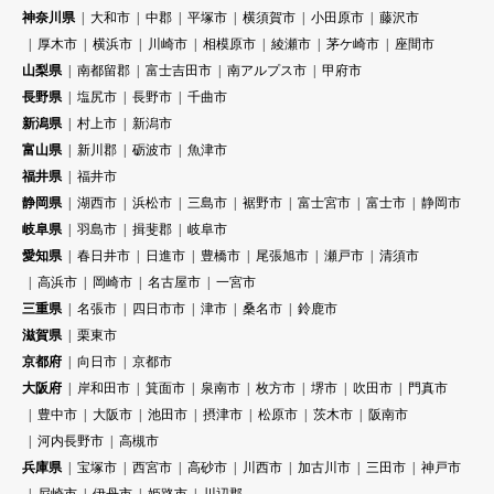
神奈川県
大和市
中郡
平塚市
横須賀市
小田原市
藤沢市
厚木市
横浜市
川崎市
相模原市
綾瀬市
茅ケ崎市
座間市
山梨県
南都留郡
富士吉田市
南アルプス市
甲府市
長野県
塩尻市
長野市
千曲市
新潟県
村上市
新潟市
富山県
新川郡
砺波市
魚津市
福井県
福井市
静岡県
湖西市
浜松市
三島市
裾野市
富士宮市
富士市
静岡市
岐阜県
羽島市
揖斐郡
岐阜市
愛知県
春日井市
日進市
豊橋市
尾張旭市
瀬戸市
清須市
高浜市
岡崎市
名古屋市
一宮市
三重県
名張市
四日市市
津市
桑名市
鈴鹿市
滋賀県
栗東市
京都府
向日市
京都市
大阪府
岸和田市
箕面市
泉南市
枚方市
堺市
吹田市
門真市
豊中市
大阪市
池田市
摂津市
松原市
茨木市
阪南市
河内長野市
高槻市
兵庫県
宝塚市
西宮市
高砂市
川西市
加古川市
三田市
神戸市
尼崎市
伊丹市
姫路市
川辺郡