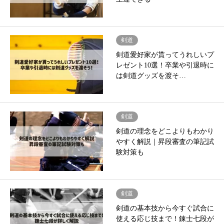
剣道
剣道愛好家が貰ってうれしいプ
レゼント10選！卒業や引退時に
は剣道グッズを渡そ…
剣道
剣道の理念をどこよりもわかり
やすく解説｜昇段審査の筆記試
験対策も
剣道
剣道の基本技から今すぐ試合に
使える応じ技まで！錬士七段が