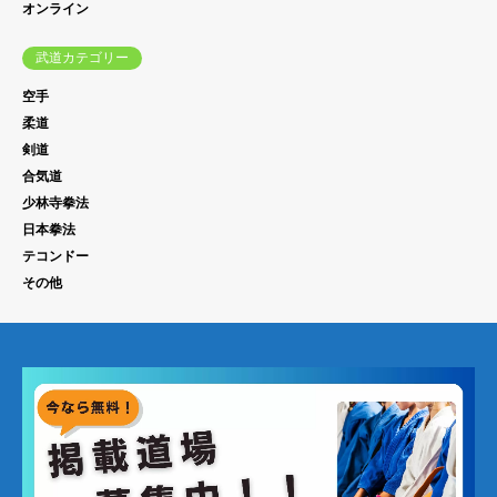
オンライン
武道カテゴリー
空手
柔道
剣道
合気道
少林寺拳法
日本拳法
テコンドー
その他