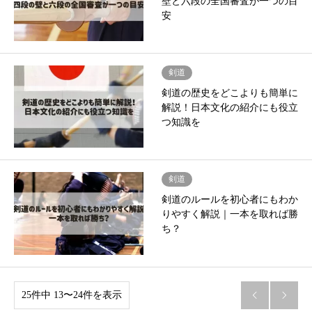
壁と六段の全国審査が一つの目
安
剣道
剣道の歴史をどこよりも簡単に
解説！日本文化の紹介にも役立
つ知識を
剣道
剣道のルールを初心者にもわか
りやすく解説｜一本を取れば勝
ち？
25件中 13〜24件を表示

