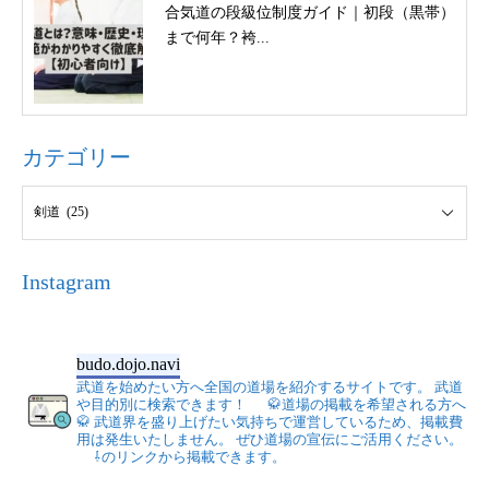
合気道の段級位制度ガイド｜初段（黒帯）
まで何年？袴...
カテゴリー
Instagram
budo.dojo.navi
武道を始めたい方へ全国の道場を紹介するサイトです。
武道
や目的別に検索できます！
🥋道場の掲載を希望される方へ
🥋
武道界を盛り上げたい気持ちで運営しているため、掲載費
用は発生いたしません。
ぜひ道場の宣伝にご活用ください。
⇩のリンクから掲載できます。