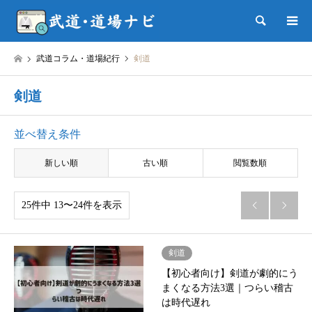
検索
武道コラム・道場紀行
剣道
剣道
並べ替え条件
新しい順
古い順
閲覧数順
25件中 13〜24件を表示


剣道
【初心者向け】剣道が劇的にう
まくなる方法3選｜つらい稽古
は時代遅れ