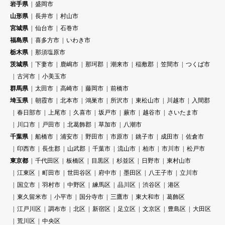
岩手県
盛岡市
山形県
長井市
村山市
宮城県
仙台市
石巻市
福島県
喜多方市
いわき市
栃木県
那須塩原市
茨城県
下妻市
鹿嶋市
那珂郡
潮来市
稲敷郡
笠間市
つくば市
古河市
小美玉市
群馬県
太田市
高崎市
藤岡市
前橋市
埼玉県
朝霞市
北本市
鴻巣市
所沢市
東松山市
川越市
入間郡
春日部市
上尾市
久喜市
坂戸市
蕨市
越谷市
さいたま市
川口市
戸田市
北葛飾郡
草加市
八潮市
千葉県
船橋市
浦安市
野田市
市原市
銚子市
成田市
佐倉市
印西市
長生郡
山武郡
千葉市
流山市
柏市
市川市
松戸市
東京都
千代田区
板橋区
目黒区
杉並区
日野市
東村山市
江東区
町田市
世田谷区
府中市
墨田区
八王子市
立川市
国立市
羽村市
中野区
練馬区
品川区
渋谷区
港区
東久留米市
小平市
国分寺市
三鷹市
東大和市
葛飾区
江戸川区
調布市
北区
新宿区
足立区
文京区
豊島区
大田区
荒川区
中央区