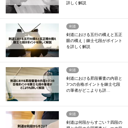
詳しく解説
剣道
剣道における五行の構えと五正
眼の構え｜錬士七段がポイント
を詳しく解説
剣道
剣道における昇段審査の内容と
3つの合格ポイントを錬士七段
の筆者がどこよりも詳…
剣道
剣道は何段からすごい？四段の