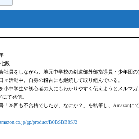
年
士七段
会社員をしながら、地元中学校の剣道部外部指導員・少年団の
日々活動中。自身の稽古にも継続して取り組んでいる。
を小中学生や初心者の人にもわかりやすく伝えようとメルマガ
ログにて発信。
著書「28回も不合格でしたが、なにか？」を執筆し、Amazonに
.amazon.co.jp/gp/product/B0BSBB8SJ2