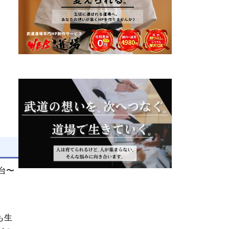
台〜
も生