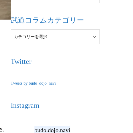
武道コラムカテゴリー
Twitter
Tweets by budo_dojo_navi
Instagram
budo.dojo.navi
色、