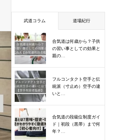
武道コラム
道場紀行
合気道は何歳から？子供
の習い事としての効果と
親の…
フルコンタクト空手と伝
統派（寸止め）空手の違
いと…
合気道の段級位制度ガイ
ド｜初段（黒帯）まで何
年？…