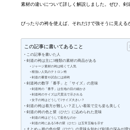
素材の違いについて詳しく解説しました。ぜひ、剣
ぴったりの袴を使えば、それだけで強そうに見える
この記事に書いてあること
この記事を書いた人
剣道の袴は主に3種類の素材の商品がある
ジャージ素材の袴は軽くて人気
根強い人気のテトロン袴
剣道の審査や試合には綿袴
剣道袴の数字「番手」と「サイズ」の意味
剣道袴の「番手」は生地の目の細かさ
剣道袴のサイズは尺貫法で示される
女子の袴はどうして1サイズ大きい？
剣道の袴は着方が難しい？正しい着装で立ち姿も美しく
剣道の袴の色と襞（ひだ）に込められた意味
剣道の袴はどうして藍色なのか
剣道の袴にある5本の襞（ひだ）は五常五輪を示す
まとめ～袴の色や襞（ひだ）の意味を知れば剣道の深みが増