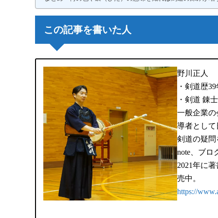
この記事を書いた人
野川正人
・剣道歴39
・剣道 錬
一般企業の
導者として
剣道の疑問
note、ブ
2021年に
売中。
https://www