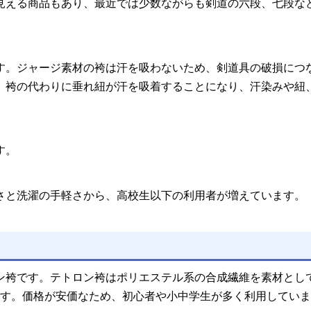
見える商品もあり、最近では少数ながらも剣道の六段、七段な
す。ジャージ素材の袴は汗を吸わないため、剣道具の破損につ
。袴の代わりに垂れ紐が汗を吸着することになり、汗染みや紐
す。
さと洗濯の手軽さから、高校生以下の利用者が増えています。
ン袴です。テトロン袴はポリエステル系の合成繊維を素材とし
ナブルです。価格が安価なため、初心者や小中学生が多く利用してい