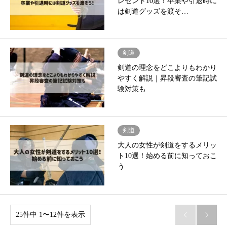
レゼント10選！卒業や引退時に
は剣道グッズを渡そ…
剣道
剣道の理念をどこよりもわかり
やすく解説｜昇段審査の筆記試
験対策も
剣道
大人の女性が剣道をするメリッ
ト10選！始める前に知っておこ
う
25件中 1〜12件を表示

