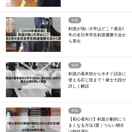
剣道
剣道が強い大学はどこ？過去5
年の全日本学生剣道優勝大会か
ら算出
剣道
剣道の基本技から今すぐ試合に
使える応じ技まで！錬士七段が
詳しく解説
剣道
【初心者向け】剣道が劇的にう
まくなる方法3選｜つらい稽古
は時代遅れ