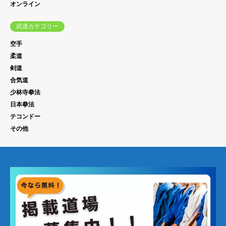
オンライン
武道カテゴリー
空手
柔道
剣道
合気道
少林寺拳法
日本拳法
テコンドー
その他