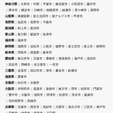
神奈川県
大和市
中郡
平塚市
横須賀市
小田原市
藤沢市
厚木市
横浜市
川崎市
相模原市
綾瀬市
茅ケ崎市
座間市
山梨県
南都留郡
富士吉田市
南アルプス市
甲府市
長野県
塩尻市
長野市
千曲市
新潟県
村上市
新潟市
富山県
新川郡
砺波市
魚津市
福井県
福井市
静岡県
湖西市
浜松市
三島市
裾野市
富士宮市
富士市
静岡市
岐阜県
羽島市
揖斐郡
岐阜市
愛知県
春日井市
日進市
豊橋市
尾張旭市
瀬戸市
清須市
高浜市
岡崎市
名古屋市
一宮市
三重県
名張市
四日市市
津市
桑名市
鈴鹿市
滋賀県
栗東市
京都府
向日市
京都市
大阪府
岸和田市
箕面市
泉南市
枚方市
堺市
吹田市
門真市
豊中市
大阪市
池田市
摂津市
松原市
茨木市
阪南市
河内長野市
高槻市
兵庫県
宝塚市
西宮市
高砂市
川西市
加古川市
三田市
神戸市
尼崎市
伊丹市
姫路市
川辺郡