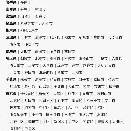
岩手県
盛岡市
山形県
長井市
村山市
宮城県
仙台市
石巻市
福島県
喜多方市
いわき市
栃木県
那須塩原市
茨城県
下妻市
鹿嶋市
那珂郡
潮来市
稲敷郡
笠間市
つくば市
古河市
小美玉市
群馬県
太田市
高崎市
藤岡市
前橋市
埼玉県
朝霞市
北本市
鴻巣市
所沢市
東松山市
川越市
入間郡
春日部市
上尾市
久喜市
坂戸市
蕨市
越谷市
さいたま市
川口市
戸田市
北葛飾郡
草加市
八潮市
千葉県
船橋市
浦安市
野田市
市原市
銚子市
成田市
佐倉市
印西市
長生郡
山武郡
千葉市
流山市
柏市
市川市
松戸市
東京都
千代田区
板橋区
目黒区
杉並区
日野市
東村山市
江東区
町田市
世田谷区
府中市
墨田区
八王子市
立川市
国立市
羽村市
中野区
練馬区
品川区
渋谷区
港区
東久留米市
小平市
国分寺市
三鷹市
東大和市
葛飾区
江戸川区
調布市
北区
新宿区
足立区
文京区
豊島区
大田区
荒川区
中央区