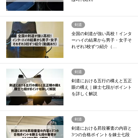
剣道
全国の剣道が強い高校！インタ
ーハイの結果から男子・女子そ
れぞれ3校ずつ紹介（…
剣道
剣道における五行の構えと五正
眼の構え｜錬士七段がポイント
を詳しく解説
剣道
剣道における昇段審査の内容と
3つの合格ポイントを錬士七段