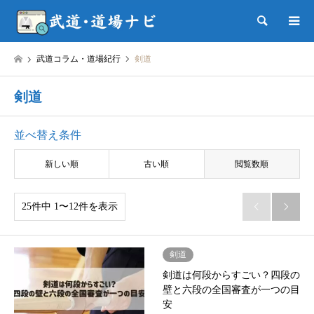
検索
武道コラム・道場紀行
剣道
剣道
並べ替え条件
新しい順
古い順
閲覧数順
25件中 1〜12件を表示


剣道
剣道は何段からすごい？四段の
壁と六段の全国審査が一つの目
安