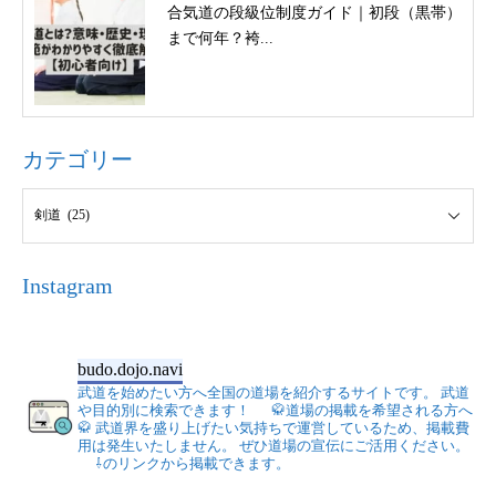
合気道の段級位制度ガイド｜初段（黒帯）
まで何年？袴...
カテゴリー
Instagram
budo.dojo.navi
武道を始めたい方へ全国の道場を紹介するサイトです。
武道
や目的別に検索できます！
🥋道場の掲載を希望される方へ
🥋
武道界を盛り上げたい気持ちで運営しているため、掲載費
用は発生いたしません。
ぜひ道場の宣伝にご活用ください。
⇩のリンクから掲載できます。