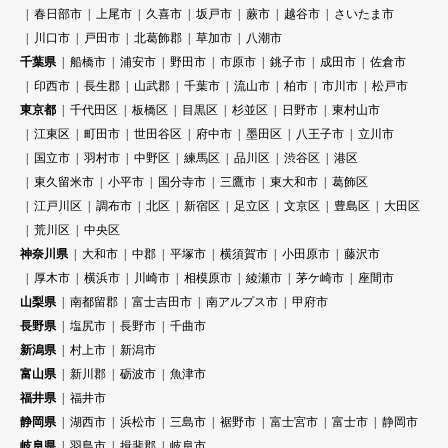
春日部市
上尾市
久喜市
坂戸市
蕨市
越谷市
さいたま市
川口市
戸田市
北葛飾郡
草加市
八潮市
千葉県
船橋市
浦安市
野田市
市原市
銚子市
成田市
佐倉市
印西市
長生郡
山武郡
千葉市
流山市
柏市
市川市
松戸市
東京都
千代田区
板橋区
目黒区
杉並区
日野市
東村山市
江東区
町田市
世田谷区
府中市
墨田区
八王子市
立川市
国立市
羽村市
中野区
練馬区
品川区
渋谷区
港区
東久留米市
小平市
国分寺市
三鷹市
東大和市
葛飾区
江戸川区
調布市
北区
新宿区
足立区
文京区
豊島区
大田区
荒川区
中央区
神奈川県
大和市
中郡
平塚市
横須賀市
小田原市
藤沢市
厚木市
横浜市
川崎市
相模原市
綾瀬市
茅ケ崎市
座間市
山梨県
南都留郡
富士吉田市
南アルプス市
甲府市
長野県
塩尻市
長野市
千曲市
新潟県
村上市
新潟市
富山県
新川郡
砺波市
魚津市
福井県
福井市
静岡県
湖西市
浜松市
三島市
裾野市
富士宮市
富士市
静岡市
岐阜県
羽島市
揖斐郡
岐阜市