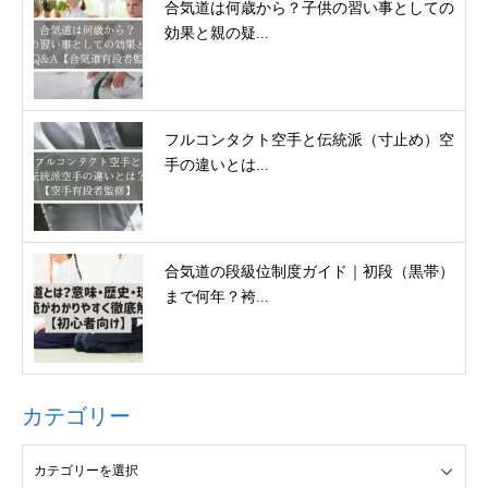
合気道は何歳から？子供の習い事としての
効果と親の疑...
フルコンタクト空手と伝統派（寸止め）空
手の違いとは...
合気道の段級位制度ガイド｜初段（黒帯）
まで何年？袴...
カテゴリー