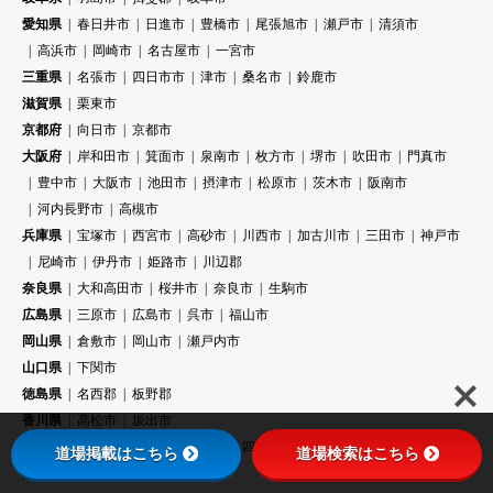
愛知県
春日井市
日進市
豊橋市
尾張旭市
瀬戸市
清須市
高浜市
岡崎市
名古屋市
一宮市
三重県
名張市
四日市市
津市
桑名市
鈴鹿市
滋賀県
栗東市
京都府
向日市
京都市
大阪府
岸和田市
箕面市
泉南市
枚方市
堺市
吹田市
門真市
豊中市
大阪市
池田市
摂津市
松原市
茨木市
阪南市
河内長野市
高槻市
兵庫県
宝塚市
西宮市
高砂市
川西市
加古川市
三田市
神戸市
尼崎市
伊丹市
姫路市
川辺郡
奈良県
大和高田市
桜井市
奈良市
生駒市
広島県
三原市
広島市
呉市
福山市
岡山県
倉敷市
岡山市
瀬戸内市
山口県
下関市
徳島県
名西郡
板野郡
香川県
高松市
坂出市
愛媛県
伊予市
松山市
今治市
四国中央市
道場掲載はこちら
道場検索はこちら
高知県
高知市