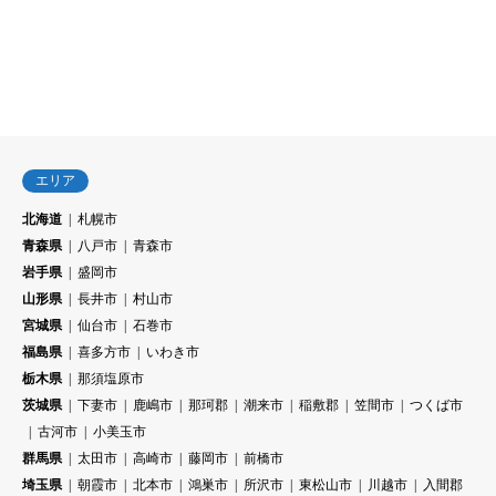
エリア
北海道
札幌市
青森県
八戸市
青森市
岩手県
盛岡市
山形県
長井市
村山市
宮城県
仙台市
石巻市
福島県
喜多方市
いわき市
栃木県
那須塩原市
茨城県
下妻市
鹿嶋市
那珂郡
潮来市
稲敷郡
笠間市
つくば市
古河市
小美玉市
群馬県
太田市
高崎市
藤岡市
前橋市
埼玉県
朝霞市
北本市
鴻巣市
所沢市
東松山市
川越市
入間郡