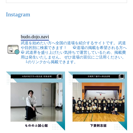
Instagram
budo.dojo.navi
武道を始めたい方へ全国の道場を紹介するサイトです。
武道
や目的別に検索できます！
🥋道場の掲載を希望される方へ
🥋
武道界を盛り上げたい気持ちで運営しているため、掲載費
用は発生いたしません。
ぜひ道場の宣伝にご活用ください。
⇩のリンクから掲載できます。