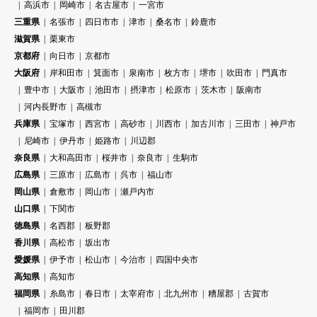
高浜市
岡崎市
名古屋市
一宮市
三重県
名張市
四日市市
津市
桑名市
鈴鹿市
滋賀県
栗東市
京都府
向日市
京都市
大阪府
岸和田市
箕面市
泉南市
枚方市
堺市
吹田市
門真市
豊中市
大阪市
池田市
摂津市
松原市
茨木市
阪南市
河内長野市
高槻市
兵庫県
宝塚市
西宮市
高砂市
川西市
加古川市
三田市
神戸市
尼崎市
伊丹市
姫路市
川辺郡
奈良県
大和高田市
桜井市
奈良市
生駒市
広島県
三原市
広島市
呉市
福山市
岡山県
倉敷市
岡山市
瀬戸内市
山口県
下関市
徳島県
名西郡
板野郡
香川県
高松市
坂出市
愛媛県
伊予市
松山市
今治市
四国中央市
高知県
高知市
福岡県
糸島市
春日市
太宰府市
北九州市
糟屋郡
古賀市
福岡市
田川郡