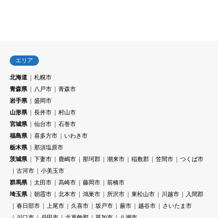
エリア
北海道
札幌市
青森県
八戸市
青森市
岩手県
盛岡市
山形県
長井市
村山市
宮城県
仙台市
石巻市
福島県
喜多方市
いわき市
栃木県
那須塩原市
茨城県
下妻市
鹿嶋市
那珂郡
潮来市
稲敷郡
笠間市
つくば市
古河市
小美玉市
群馬県
太田市
高崎市
藤岡市
前橋市
埼玉県
朝霞市
北本市
鴻巣市
所沢市
東松山市
川越市
入間郡
春日部市
上尾市
久喜市
坂戸市
蕨市
越谷市
さいたま市
川口市
戸田市
北葛飾郡
草加市
八潮市