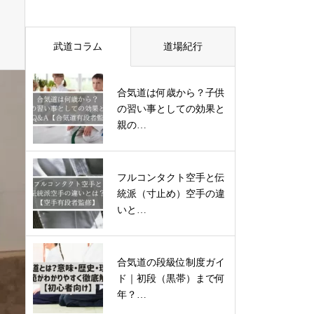
武道コラム
道場紀行
合気道は何歳から？子供
の習い事としての効果と
親の…
フルコンタクト空手と伝
統派（寸止め）空手の違
いと…
合気道の段級位制度ガイ
ド｜初段（黒帯）まで何
年？…