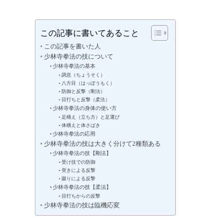
この記事に書いてあること
この記事を書いた人
少林寺拳法の技について
少林寺拳法の基本
調息（ちょうそく）
八方目（はっぽうもく）
防御と反撃（剛法）
目打ちと反撃（柔法）
少林寺拳法の身体の使い方
足構え（立ち方）と足運び
体構えと体さばき
少林寺拳法の応用
少林寺拳法の技は大きく分けて2種類ある
少林寺拳法の技【剛法】
受け技での防御
突きによる反撃
蹴りによる反撃
少林寺拳法の技【柔法】
目打ちからの反撃
少林寺拳法の技は臨機応変