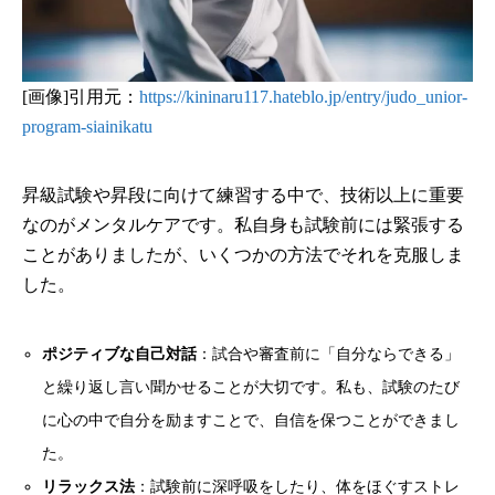
[画像]引用元：
https://kininaru117.hateblo.jp/entry/judo_unior-
program-siainikatu
昇級試験や昇段に向けて練習する中で、技術以上に重要
なのがメンタルケアです。私自身も試験前には緊張する
ことがありましたが、いくつかの方法でそれを克服しま
した。
ポジティブな自己対話
：試合や審査前に「自分ならできる」
と繰り返し言い聞かせることが大切です。私も、試験のたび
に心の中で自分を励ますことで、自信を保つことができまし
た。
リラックス法
：試験前に深呼吸をしたり、体をほぐすストレ