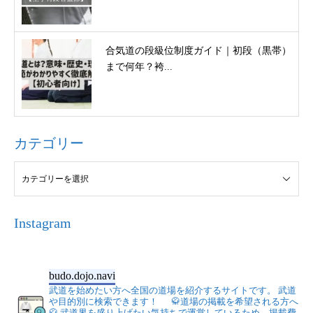
合気道の段級位制度ガイド｜初段（黒帯）
まで何年？袴...
カテゴリー
Instagram
budo.dojo.navi
武道を始めたい方へ全国の道場を紹介するサイトです。
武道
や目的別に検索できます！
🥋道場の掲載を希望される方へ
🥋
武道界を盛り上げたい気持ちで運営しているため、掲載費