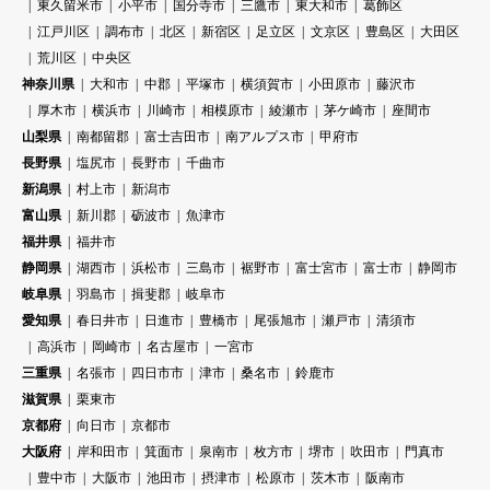
東久留米市
小平市
国分寺市
三鷹市
東大和市
葛飾区
江戸川区
調布市
北区
新宿区
足立区
文京区
豊島区
大田区
荒川区
中央区
神奈川県
大和市
中郡
平塚市
横須賀市
小田原市
藤沢市
厚木市
横浜市
川崎市
相模原市
綾瀬市
茅ケ崎市
座間市
山梨県
南都留郡
富士吉田市
南アルプス市
甲府市
長野県
塩尻市
長野市
千曲市
新潟県
村上市
新潟市
富山県
新川郡
砺波市
魚津市
福井県
福井市
静岡県
湖西市
浜松市
三島市
裾野市
富士宮市
富士市
静岡市
岐阜県
羽島市
揖斐郡
岐阜市
愛知県
春日井市
日進市
豊橋市
尾張旭市
瀬戸市
清須市
高浜市
岡崎市
名古屋市
一宮市
三重県
名張市
四日市市
津市
桑名市
鈴鹿市
滋賀県
栗東市
京都府
向日市
京都市
大阪府
岸和田市
箕面市
泉南市
枚方市
堺市
吹田市
門真市
豊中市
大阪市
池田市
摂津市
松原市
茨木市
阪南市