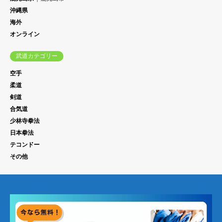
沖縄県
海外
オンライン
武道カテゴリー
空手
柔道
剣道
合気道
少林寺拳法
日本拳法
テコンドー
その他