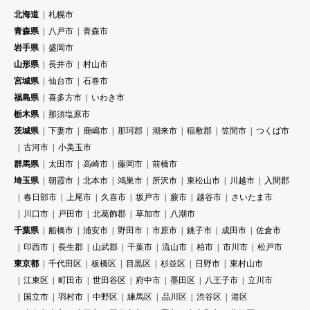
北海道
札幌市
青森県
八戸市
青森市
岩手県
盛岡市
山形県
長井市
村山市
宮城県
仙台市
石巻市
福島県
喜多方市
いわき市
栃木県
那須塩原市
茨城県
下妻市
鹿嶋市
那珂郡
潮来市
稲敷郡
笠間市
つくば市
古河市
小美玉市
群馬県
太田市
高崎市
藤岡市
前橋市
埼玉県
朝霞市
北本市
鴻巣市
所沢市
東松山市
川越市
入間郡
春日部市
上尾市
久喜市
坂戸市
蕨市
越谷市
さいたま市
川口市
戸田市
北葛飾郡
草加市
八潮市
千葉県
船橋市
浦安市
野田市
市原市
銚子市
成田市
佐倉市
印西市
長生郡
山武郡
千葉市
流山市
柏市
市川市
松戸市
東京都
千代田区
板橋区
目黒区
杉並区
日野市
東村山市
江東区
町田市
世田谷区
府中市
墨田区
八王子市
立川市
国立市
羽村市
中野区
練馬区
品川区
渋谷区
港区