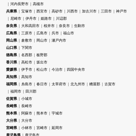
河内長野市
高槻市
兵庫県
宝塚市
西宮市
高砂市
川西市
加古川市
三田市
神戸市
尼崎市
伊丹市
姫路市
川辺郡
奈良県
大和高田市
桜井市
奈良市
生駒市
広島県
三原市
広島市
呉市
福山市
岡山県
倉敷市
岡山市
瀬戸内市
山口県
下関市
徳島県
名西郡
板野郡
香川県
高松市
坂出市
愛媛県
伊予市
松山市
今治市
四国中央市
高知県
高知市
福岡県
糸島市
春日市
太宰府市
北九州市
糟屋郡
古賀市
福岡市
田川郡
佐賀県
小城市
長崎県
長崎市
熊本県
阿蘇市
熊本市
宇城市
大分県
大分市
宮崎県
小林市
宮崎市
延岡市
鹿児島県
鹿児島市