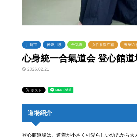
川崎市
神奈川県
合気道
女性多数在籍
護身術
心身統一合氣道会 登心館道
2026.02.21
道場紹介
登心館道場は、道着が小さく可愛らしい幼児から大