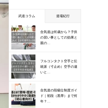
武道コラム
道場紀行
合気道は何歳から？子供
の習い事としての効果と
親の…
フルコンタクト空手と伝
統派（寸止め）空手の違
いと…
合気道の段級位制度ガイ
ド｜初段（黒帯）まで何
年？…