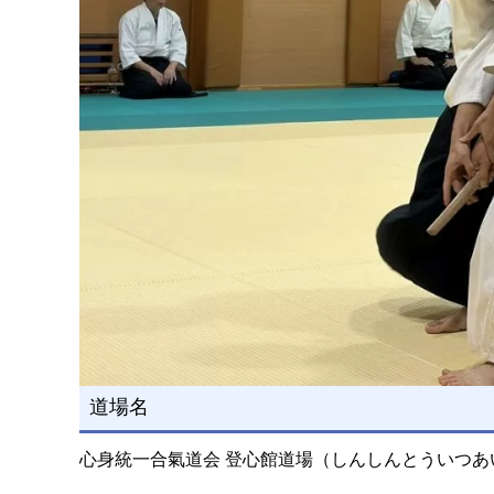
道場名
心身統一合氣道会 登心館道場（しんしんとういつあ