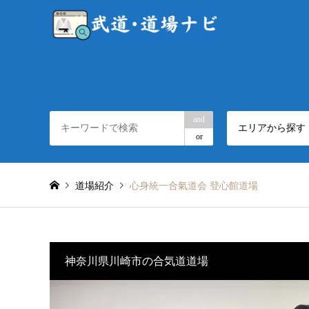
and
エリアから探す
or
道場紹介
心身統一合氣道会 登心館道場
神奈川県川崎市の合気道道場