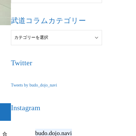
武道コラムカテゴリー
Twitter
Tweets by budo_dojo_navi
Instagram
budo.dojo.navi
、合