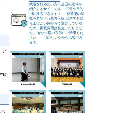
武道を始めたい方へ全国の道場を
紹介するサイトです。
武道や目的
別に検索できます！
🥋道場の掲
載を希望される方へ🥋
武道界を盛
り上げたい気持ちで運営している
ため、掲載費用は発生いたしませ
ん。
ぜひ道場の宣伝にご活用くだ
さい。
⇩のリンクから掲載でき
ます。
、ア
古時
して