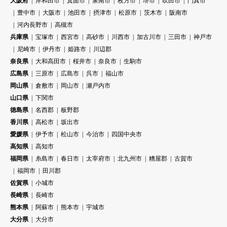
大阪府
岸和田市
箕面市
泉南市
枚方市
堺市
吹田市
門真市
豊中市
大阪市
池田市
摂津市
松原市
茨木市
阪南市
河内長野市
高槻市
兵庫県
宝塚市
西宮市
高砂市
川西市
加古川市
三田市
神戸市
尼崎市
伊丹市
姫路市
川辺郡
奈良県
大和高田市
桜井市
奈良市
生駒市
広島県
三原市
広島市
呉市
福山市
岡山県
倉敷市
岡山市
瀬戸内市
山口県
下関市
徳島県
名西郡
板野郡
香川県
高松市
坂出市
愛媛県
伊予市
松山市
今治市
四国中央市
高知県
高知市
福岡県
糸島市
春日市
太宰府市
北九州市
糟屋郡
古賀市
福岡市
田川郡
佐賀県
小城市
長崎県
長崎市
熊本県
阿蘇市
熊本市
宇城市
大分県
大分市