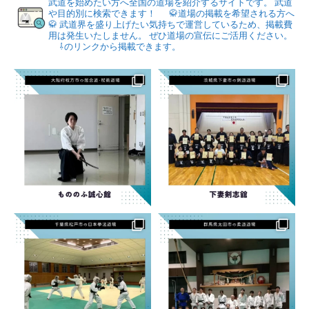
武道を始めたい方へ全国の道場を紹介するサイトです。
武道
や目的別に検索できます！
🥋道場の掲載を希望される方へ
🥋
武道界を盛り上げたい気持ちで運営しているため、掲載費
用は発生いたしません。
ぜひ道場の宣伝にご活用ください。
⇩のリンクから掲載できます。