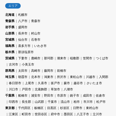
エリア
北海道
札幌市
青森県
八戸市
青森市
岩手県
盛岡市
山形県
長井市
村山市
宮城県
仙台市
石巻市
福島県
喜多方市
いわき市
栃木県
那須塩原市
茨城県
下妻市
鹿嶋市
那珂郡
潮来市
稲敷郡
笠間市
つくば市
古河市
小美玉市
群馬県
太田市
高崎市
藤岡市
前橋市
埼玉県
朝霞市
北本市
鴻巣市
所沢市
東松山市
川越市
入間郡
春日部市
上尾市
久喜市
坂戸市
蕨市
越谷市
さいたま市
川口市
戸田市
北葛飾郡
草加市
八潮市
千葉県
船橋市
浦安市
野田市
市原市
銚子市
成田市
佐倉市
印西市
長生郡
山武郡
千葉市
流山市
柏市
市川市
松戸市
東京都
千代田区
板橋区
目黒区
杉並区
日野市
東村山市
江東区
町田市
世田谷区
府中市
墨田区
八王子市
立川市