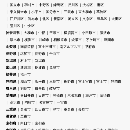
国立市
羽村市
中野区
練馬区
品川区
渋谷区
港区
東久留米市
小平市
国分寺市
三鷹市
東大和市
葛飾区
江戸川区
調布市
北区
新宿区
足立区
文京区
豊島区
大田区
荒川区
中央区
神奈川県
大和市
中郡
平塚市
横須賀市
小田原市
藤沢市
厚木市
横浜市
川崎市
相模原市
綾瀬市
茅ケ崎市
座間市
山梨県
南都留郡
富士吉田市
南アルプス市
甲府市
長野県
塩尻市
長野市
千曲市
新潟県
村上市
新潟市
富山県
新川郡
砺波市
魚津市
福井県
福井市
静岡県
湖西市
浜松市
三島市
裾野市
富士宮市
富士市
静岡市
岐阜県
羽島市
揖斐郡
岐阜市
愛知県
春日井市
日進市
豊橋市
尾張旭市
瀬戸市
清須市
高浜市
岡崎市
名古屋市
一宮市
三重県
名張市
四日市市
津市
桑名市
鈴鹿市
滋賀県
栗東市
京都府
向日市
京都市