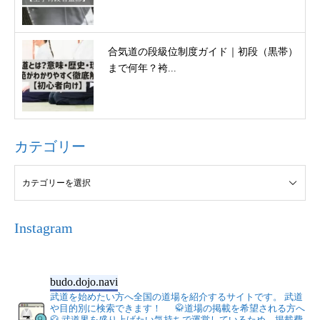
合気道の段級位制度ガイド｜初段（黒帯）
まで何年？袴...
カテゴリー
Instagram
budo.dojo.navi
武道を始めたい方へ全国の道場を紹介するサイトです。
武道
や目的別に検索できます！
🥋道場の掲載を希望される方へ
🥋
武道界を盛り上げたい気持ちで運営しているため、掲載費