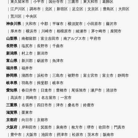
東久留米市
小平市
国分寺市
三鷹市
東大和市
葛飾区
江戸川区
調布市
北区
新宿区
足立区
文京区
豊島区
大田区
荒川区
中央区
神奈川県
大和市
中郡
平塚市
横須賀市
小田原市
藤沢市
厚木市
横浜市
川崎市
相模原市
綾瀬市
茅ケ崎市
座間市
山梨県
南都留郡
富士吉田市
南アルプス市
甲府市
長野県
塩尻市
長野市
千曲市
新潟県
村上市
新潟市
富山県
新川郡
砺波市
魚津市
福井県
福井市
静岡県
湖西市
浜松市
三島市
裾野市
富士宮市
富士市
静岡市
岐阜県
羽島市
揖斐郡
岐阜市
愛知県
春日井市
日進市
豊橋市
尾張旭市
瀬戸市
清須市
高浜市
岡崎市
名古屋市
一宮市
三重県
名張市
四日市市
津市
桑名市
鈴鹿市
滋賀県
栗東市
京都府
向日市
京都市
大阪府
岸和田市
箕面市
泉南市
枚方市
堺市
吹田市
門真市
豊中市
大阪市
池田市
摂津市
松原市
茨木市
阪南市