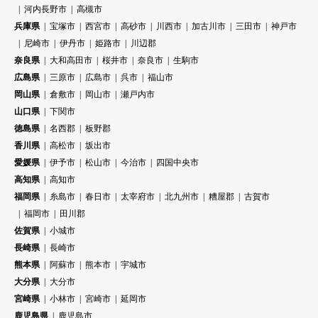
河内長野市
高槻市
兵庫県
宝塚市
西宮市
高砂市
川西市
加古川市
三田市
神戸市
尼崎市
伊丹市
姫路市
川辺郡
奈良県
大和高田市
桜井市
奈良市
生駒市
広島県
三原市
広島市
呉市
福山市
岡山県
倉敷市
岡山市
瀬戸内市
山口県
下関市
徳島県
名西郡
板野郡
香川県
高松市
坂出市
愛媛県
伊予市
松山市
今治市
四国中央市
高知県
高知市
福岡県
糸島市
春日市
太宰府市
北九州市
糟屋郡
古賀市
福岡市
田川郡
佐賀県
小城市
長崎県
長崎市
熊本県
阿蘇市
熊本市
宇城市
大分県
大分市
宮崎県
小林市
宮崎市
延岡市
鹿児島県
鹿児島市