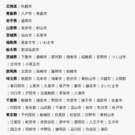
北海道
札幌市
青森県
八戸市
青森市
岩手県
盛岡市
山形県
長井市
村山市
宮城県
仙台市
石巻市
福島県
喜多方市
いわき市
栃木県
那須塩原市
茨城県
下妻市
鹿嶋市
那珂郡
潮来市
稲敷郡
笠間市
つくば市
古河市
小美玉市
群馬県
太田市
高崎市
藤岡市
前橋市
埼玉県
朝霞市
北本市
鴻巣市
所沢市
東松山市
川越市
入間郡
春日部市
上尾市
久喜市
坂戸市
蕨市
越谷市
さいたま市
川口市
戸田市
北葛飾郡
草加市
八潮市
千葉県
船橋市
浦安市
野田市
市原市
銚子市
成田市
佐倉市
印西市
長生郡
山武郡
千葉市
流山市
柏市
市川市
松戸市
東京都
千代田区
板橋区
目黒区
杉並区
日野市
東村山市
江東区
町田市
世田谷区
府中市
墨田区
八王子市
立川市
国立市
羽村市
中野区
練馬区
品川区
渋谷区
港区