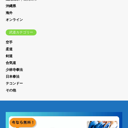
沖縄県
海外
オンライン
武道カテゴリー
空手
柔道
剣道
合気道
少林寺拳法
日本拳法
テコンドー
その他