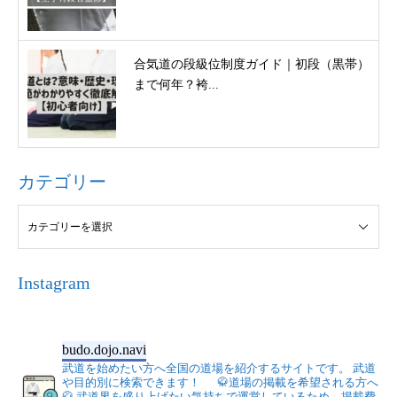
合気道の段級位制度ガイド｜初段（黒帯）
まで何年？袴...
カテゴリー
Instagram
budo.dojo.navi
武道を始めたい方へ全国の道場を紹介するサイトです。
武道
や目的別に検索できます！
🥋道場の掲載を希望される方へ
🥋
武道界を盛り上げたい気持ちで運営しているため、掲載費