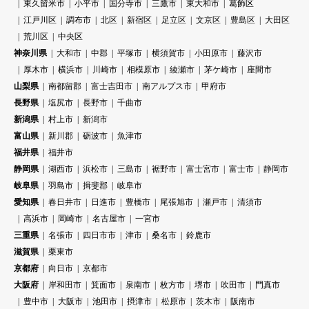
東久留米市
小平市
国分寺市
三鷹市
東大和市
葛飾区
江戸川区
調布市
北区
新宿区
足立区
文京区
豊島区
大田区
荒川区
中央区
神奈川県
大和市
中郡
平塚市
横須賀市
小田原市
藤沢市
厚木市
横浜市
川崎市
相模原市
綾瀬市
茅ケ崎市
座間市
山梨県
南都留郡
富士吉田市
南アルプス市
甲府市
長野県
塩尻市
長野市
千曲市
新潟県
村上市
新潟市
富山県
新川郡
砺波市
魚津市
福井県
福井市
静岡県
湖西市
浜松市
三島市
裾野市
富士宮市
富士市
静岡市
岐阜県
羽島市
揖斐郡
岐阜市
愛知県
春日井市
日進市
豊橋市
尾張旭市
瀬戸市
清須市
高浜市
岡崎市
名古屋市
一宮市
三重県
名張市
四日市市
津市
桑名市
鈴鹿市
滋賀県
栗東市
京都府
向日市
京都市
大阪府
岸和田市
箕面市
泉南市
枚方市
堺市
吹田市
門真市
豊中市
大阪市
池田市
摂津市
松原市
茨木市
阪南市