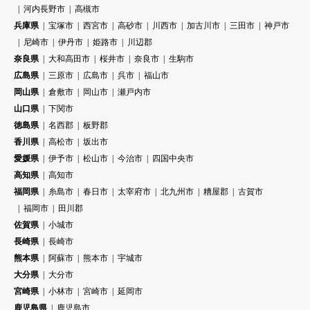
河内長野市
高槻市
兵庫県
宝塚市
西宮市
高砂市
川西市
加古川市
三田市
神戸市
尼崎市
伊丹市
姫路市
川辺郡
奈良県
大和高田市
桜井市
奈良市
生駒市
広島県
三原市
広島市
呉市
福山市
岡山県
倉敷市
岡山市
瀬戸内市
山口県
下関市
徳島県
名西郡
板野郡
香川県
高松市
坂出市
愛媛県
伊予市
松山市
今治市
四国中央市
高知県
高知市
福岡県
糸島市
春日市
太宰府市
北九州市
糟屋郡
古賀市
福岡市
田川郡
佐賀県
小城市
長崎県
長崎市
熊本県
阿蘇市
熊本市
宇城市
大分県
大分市
宮崎県
小林市
宮崎市
延岡市
鹿児島県
鹿児島市