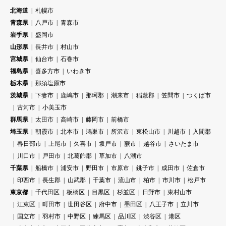
北海道
札幌市
青森県
八戸市
青森市
岩手県
盛岡市
山形県
長井市
村山市
宮城県
仙台市
石巻市
福島県
喜多方市
いわき市
栃木県
那須塩原市
茨城県
下妻市
鹿嶋市
那珂郡
潮来市
稲敷郡
笠間市
つくば市
古河市
小美玉市
群馬県
太田市
高崎市
藤岡市
前橋市
埼玉県
朝霞市
北本市
鴻巣市
所沢市
東松山市
川越市
入間郡
春日部市
上尾市
久喜市
坂戸市
蕨市
越谷市
さいたま市
川口市
戸田市
北葛飾郡
草加市
八潮市
千葉県
船橋市
浦安市
野田市
市原市
銚子市
成田市
佐倉市
印西市
長生郡
山武郡
千葉市
流山市
柏市
市川市
松戸市
東京都
千代田区
板橋区
目黒区
杉並区
日野市
東村山市
江東区
町田市
世田谷区
府中市
墨田区
八王子市
立川市
国立市
羽村市
中野区
練馬区
品川区
渋谷区
港区