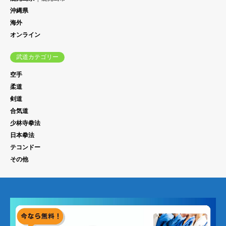
沖縄県
海外
オンライン
武道カテゴリー
空手
柔道
剣道
合気道
少林寺拳法
日本拳法
テコンドー
その他