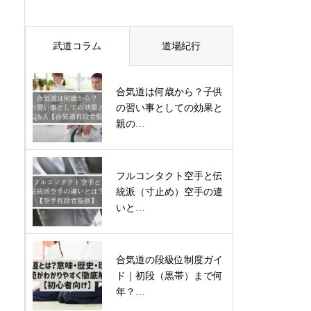
武道コラム
道場紀行
合気道は何歳から？子供
の習い事としての効果と
親の…
フルコンタクト空手と伝
統派（寸止め）空手の違
いと…
合気道の段級位制度ガイ
ド｜初段（黒帯）まで何
年？…