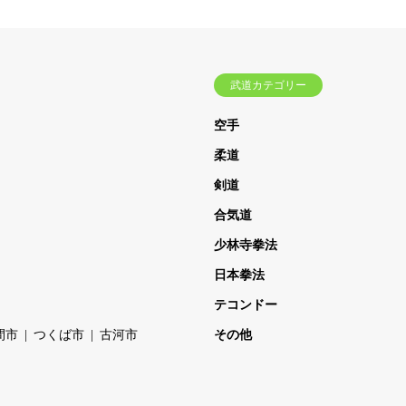
武道カテゴリー
空手
柔道
剣道
合気道
少林寺拳法
日本拳法
テコンドー
間市
つくば市
古河市
その他