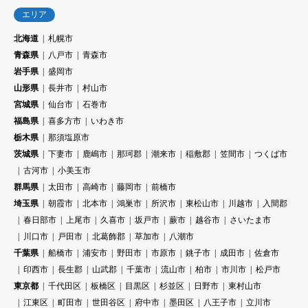
エリア
北海道
札幌市
青森県
八戸市
青森市
岩手県
盛岡市
山形県
長井市
村山市
宮城県
仙台市
石巻市
福島県
喜多方市
いわき市
栃木県
那須塩原市
茨城県
下妻市
鹿嶋市
那珂郡
潮来市
稲敷郡
笠間市
つくば市
古河市
小美玉市
群馬県
太田市
高崎市
藤岡市
前橋市
埼玉県
朝霞市
北本市
鴻巣市
所沢市
東松山市
川越市
入間郡
春日部市
上尾市
久喜市
坂戸市
蕨市
越谷市
さいたま市
川口市
戸田市
北葛飾郡
草加市
八潮市
千葉県
船橋市
浦安市
野田市
市原市
銚子市
成田市
佐倉市
印西市
長生郡
山武郡
千葉市
流山市
柏市
市川市
松戸市
東京都
千代田区
板橋区
目黒区
杉並区
日野市
東村山市
江東区
町田市
世田谷区
府中市
墨田区
八王子市
立川市