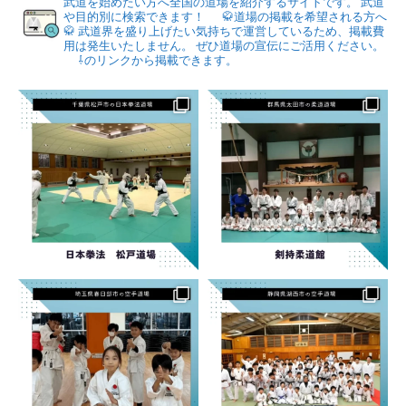
武道を始めたい方へ全国の道場を紹介するサイトです。
武道
や目的別に検索できます！
🥋道場の掲載を希望される方へ
🥋
武道界を盛り上げたい気持ちで運営しているため、掲載費
用は発生いたしません。
ぜひ道場の宣伝にご活用ください。
⇩のリンクから掲載できます。