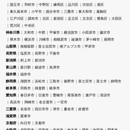
国立市
羽村市
中野区
練馬区
品川区
渋谷区
港区
東久留米市
小平市
国分寺市
三鷹市
東大和市
葛飾区
江戸川区
調布市
北区
新宿区
足立区
文京区
豊島区
大田区
荒川区
中央区
神奈川県
大和市
中郡
平塚市
横須賀市
小田原市
藤沢市
厚木市
横浜市
川崎市
相模原市
綾瀬市
茅ケ崎市
座間市
山梨県
南都留郡
富士吉田市
南アルプス市
甲府市
長野県
塩尻市
長野市
千曲市
新潟県
村上市
新潟市
富山県
新川郡
砺波市
魚津市
福井県
福井市
静岡県
湖西市
浜松市
三島市
裾野市
富士宮市
富士市
静岡市
岐阜県
羽島市
揖斐郡
岐阜市
愛知県
春日井市
日進市
豊橋市
尾張旭市
瀬戸市
清須市
高浜市
岡崎市
名古屋市
一宮市
三重県
名張市
四日市市
津市
桑名市
鈴鹿市
滋賀県
栗東市
京都府
向日市
京都市