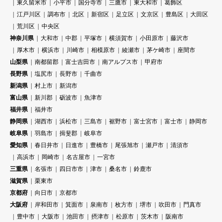
東久留米市
小平市
国分寺市
三鷹市
東大和市
葛飾区
江戸川区
調布市
北区
新宿区
足立区
文京区
豊島区
大田区
荒川区
中央区
神奈川県
大和市
中郡
平塚市
横須賀市
小田原市
藤沢市
厚木市
横浜市
川崎市
相模原市
綾瀬市
茅ケ崎市
座間市
山梨県
南都留郡
富士吉田市
南アルプス市
甲府市
長野県
塩尻市
長野市
千曲市
新潟県
村上市
新潟市
富山県
新川郡
砺波市
魚津市
福井県
福井市
静岡県
湖西市
浜松市
三島市
裾野市
富士宮市
富士市
静岡市
岐阜県
羽島市
揖斐郡
岐阜市
愛知県
春日井市
日進市
豊橋市
尾張旭市
瀬戸市
清須市
高浜市
岡崎市
名古屋市
一宮市
三重県
名張市
四日市市
津市
桑名市
鈴鹿市
滋賀県
栗東市
京都府
向日市
京都市
大阪府
岸和田市
箕面市
泉南市
枚方市
堺市
吹田市
門真市
豊中市
大阪市
池田市
摂津市
松原市
茨木市
阪南市