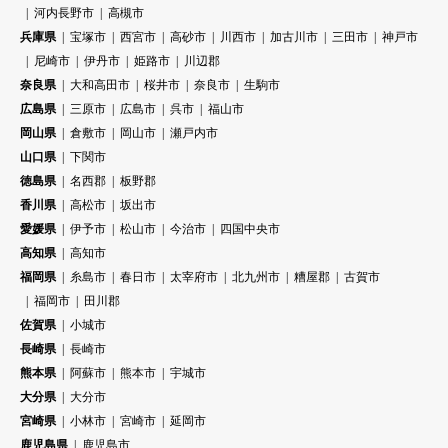
河内長野市
高槻市
兵庫県
宝塚市
西宮市
高砂市
川西市
加古川市
三田市
神戸市
尼崎市
伊丹市
姫路市
川辺郡
奈良県
大和高田市
桜井市
奈良市
生駒市
広島県
三原市
広島市
呉市
福山市
岡山県
倉敷市
岡山市
瀬戸内市
山口県
下関市
徳島県
名西郡
板野郡
香川県
高松市
坂出市
愛媛県
伊予市
松山市
今治市
四国中央市
高知県
高知市
福岡県
糸島市
春日市
太宰府市
北九州市
糟屋郡
古賀市
福岡市
田川郡
佐賀県
小城市
長崎県
長崎市
熊本県
阿蘇市
熊本市
宇城市
大分県
大分市
宮崎県
小林市
宮崎市
延岡市
鹿児島県
鹿児島市