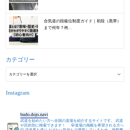
合気道の段級位制度ガイド｜初段（黒帯）
まで何年？袴...
カテゴリー
Instagram
budo.dojo.navi
武道を始めたい方へ全国の道場を紹介するサイトです。
武道
や目的別に検索できます！
🥋道場の掲載を希望される方へ
🥋
武道界を盛り上げたい気持ちで運営しているため、掲載費