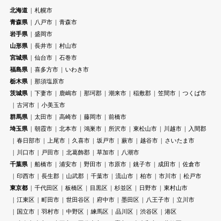
北海道
札幌市
青森県
八戸市
青森市
岩手県
盛岡市
山形県
長井市
村山市
宮城県
仙台市
石巻市
福島県
喜多方市
いわき市
栃木県
那須塩原市
茨城県
下妻市
鹿嶋市
那珂郡
潮来市
稲敷郡
笠間市
つくば市
古河市
小美玉市
群馬県
太田市
高崎市
藤岡市
前橋市
埼玉県
朝霞市
北本市
鴻巣市
所沢市
東松山市
川越市
入間郡
春日部市
上尾市
久喜市
坂戸市
蕨市
越谷市
さいたま市
川口市
戸田市
北葛飾郡
草加市
八潮市
千葉県
船橋市
浦安市
野田市
市原市
銚子市
成田市
佐倉市
印西市
長生郡
山武郡
千葉市
流山市
柏市
市川市
松戸市
東京都
千代田区
板橋区
目黒区
杉並区
日野市
東村山市
江東区
町田市
世田谷区
府中市
墨田区
八王子市
立川市
国立市
羽村市
中野区
練馬区
品川区
渋谷区
港区