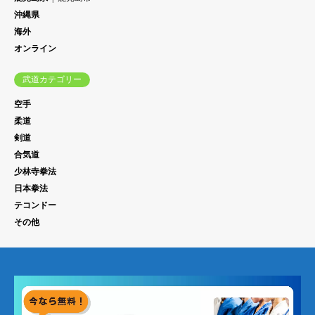
沖縄県
海外
オンライン
武道カテゴリー
空手
柔道
剣道
合気道
少林寺拳法
日本拳法
テコンドー
その他