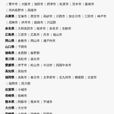
豊中市
大阪市
池田市
摂津市
松原市
茨木市
阪南市
河内長野市
高槻市
兵庫県
宝塚市
西宮市
高砂市
川西市
加古川市
三田市
神戸市
尼崎市
伊丹市
姫路市
川辺郡
奈良県
大和高田市
桜井市
奈良市
生駒市
広島県
三原市
広島市
呉市
福山市
岡山県
倉敷市
岡山市
瀬戸内市
山口県
下関市
徳島県
名西郡
板野郡
香川県
高松市
坂出市
愛媛県
伊予市
松山市
今治市
四国中央市
高知県
高知市
福岡県
糸島市
春日市
太宰府市
北九州市
糟屋郡
古賀市
福岡市
田川郡
佐賀県
小城市
長崎県
長崎市
熊本県
阿蘇市
熊本市
宇城市
大分県
大分市