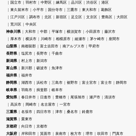
国立市
羽村市
中野区
練馬区
品川区
渋谷区
港区
東久留米市
小平市
国分寺市
三鷹市
東大和市
葛飾区
江戸川区
調布市
北区
新宿区
足立区
文京区
豊島区
大田区
荒川区
中央区
神奈川県
大和市
中郡
平塚市
横須賀市
小田原市
藤沢市
厚木市
横浜市
川崎市
相模原市
綾瀬市
茅ケ崎市
座間市
山梨県
南都留郡
富士吉田市
南アルプス市
甲府市
長野県
塩尻市
長野市
千曲市
新潟県
村上市
新潟市
富山県
新川郡
砺波市
魚津市
福井県
福井市
静岡県
湖西市
浜松市
三島市
裾野市
富士宮市
富士市
静岡市
岐阜県
羽島市
揖斐郡
岐阜市
愛知県
春日井市
日進市
豊橋市
尾張旭市
瀬戸市
清須市
高浜市
岡崎市
名古屋市
一宮市
三重県
名張市
四日市市
津市
桑名市
鈴鹿市
滋賀県
栗東市
京都府
向日市
京都市
大阪府
岸和田市
箕面市
泉南市
枚方市
堺市
吹田市
門真市