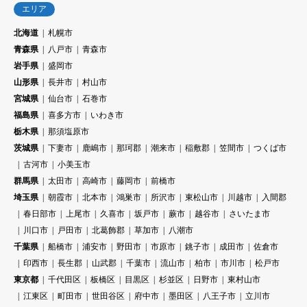
エリア
北海道
札幌市
青森県
八戸市
青森市
岩手県
盛岡市
山形県
長井市
村山市
宮城県
仙台市
石巻市
福島県
喜多方市
いわき市
栃木県
那須塩原市
茨城県
下妻市
鹿嶋市
那珂郡
潮来市
稲敷郡
笠間市
つくば市
古河市
小美玉市
群馬県
太田市
高崎市
藤岡市
前橋市
埼玉県
朝霞市
北本市
鴻巣市
所沢市
東松山市
川越市
入間郡
春日部市
上尾市
久喜市
坂戸市
蕨市
越谷市
さいたま市
川口市
戸田市
北葛飾郡
草加市
八潮市
千葉県
船橋市
浦安市
野田市
市原市
銚子市
成田市
佐倉市
印西市
長生郡
山武郡
千葉市
流山市
柏市
市川市
松戸市
東京都
千代田区
板橋区
目黒区
杉並区
日野市
東村山市
江東区
町田市
世田谷区
府中市
墨田区
八王子市
立川市