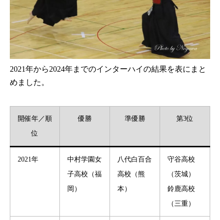
2021年から2024年までのインターハイの結果を表にまと
めました。
開催年／順
優勝
準優勝
第3位
位
2021年
中村学園女
八代白百合
守谷高校
子高校（福
高校（熊
（茨城）
岡）
本）
鈴鹿高校
（三重）