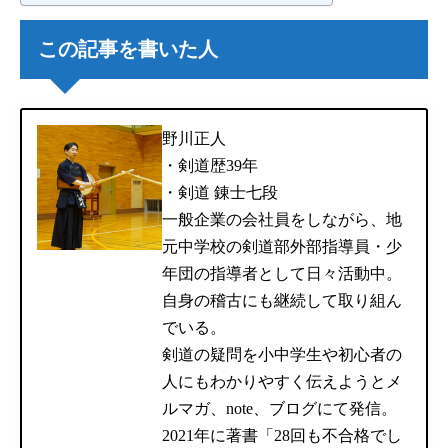
この記事を書いた人
野川正人
・剣道歴39年
・剣道 錬士七段
一般企業の会社員をしながら、地
元中学校の剣道部外部指導員・少
年団の指導者として日々活動中。
自身の稽古にも継続して取り組ん
でいる。
剣道の疑問を小中学生や初心者の
人にもわかりやすく伝えようとメ
ルマガ、note、ブログにて発信。
2021年に著書「28回も不合格でし