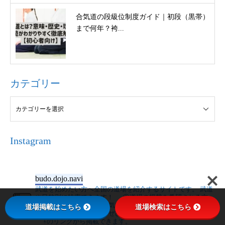
合気道の段級位制度ガイド｜初段（黒帯）
まで何年？袴...
カテゴリー
Instagram
budo.dojo.navi
武道を始めたい方へ全国の道場を紹介するサイトです。
武道
や目的別に検索できます！
🥋道場の掲載を希望される方へ
🥋
武道界を盛り上げたい気持ちで運営しているため、掲載費
道場掲載はこちら
道場検索はこちら
用は発生いたしません。
ぜひ道場の宣伝にご活用ください。
⇩のリンクから掲載できます。