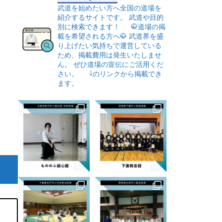
武道を始めたい方へ全国の道場を
紹介するサイトです。
武道や目的
別に検索できます！
🥋道場の掲
載を希望される方へ🥋
武道界を盛
り上げたい気持ちで運営している
ため、掲載費用は発生いたしませ
ん。
ぜひ道場の宣伝にご活用くだ
さい。
⇩のリンクから掲載でき
ます。