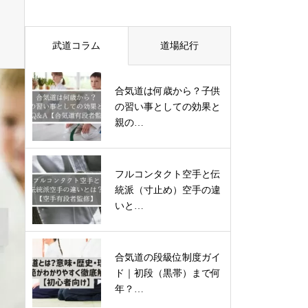
武道コラム
道場紀行
合気道は何歳から？子供
の習い事としての効果と
親の…
フルコンタクト空手と伝
統派（寸止め）空手の違
いと…
合気道の段級位制度ガイ
ド｜初段（黒帯）まで何
年？…