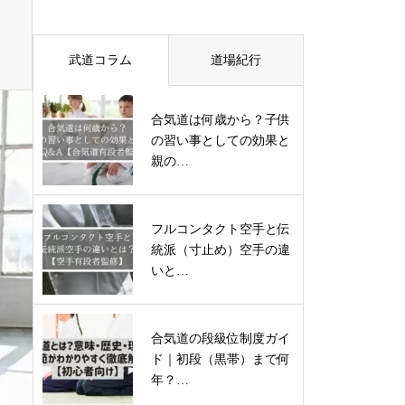
武道コラム
道場紀行
合気道は何歳から？子供
の習い事としての効果と
親の…
フルコンタクト空手と伝
統派（寸止め）空手の違
いと…
合気道の段級位制度ガイ
ド｜初段（黒帯）まで何
年？…