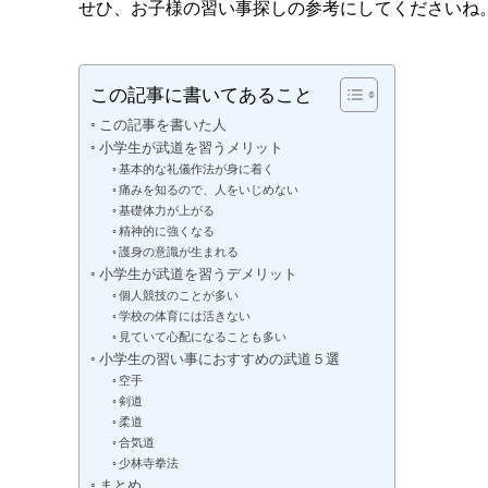
せひ、お子様の習い事探しの参考にしてくださいね
この記事に書いてあること
この記事を書いた人
小学生が武道を習うメリット
基本的な礼儀作法が身に着く
痛みを知るので、人をいじめない
基礎体力が上がる
精神的に強くなる
護身の意識が生まれる
小学生が武道を習うデメリット
個人競技のことが多い
学校の体育には活きない
見ていて心配になることも多い
小学生の習い事におすすめの武道５選
空手
剣道
柔道
合気道
少林寺拳法
まとめ