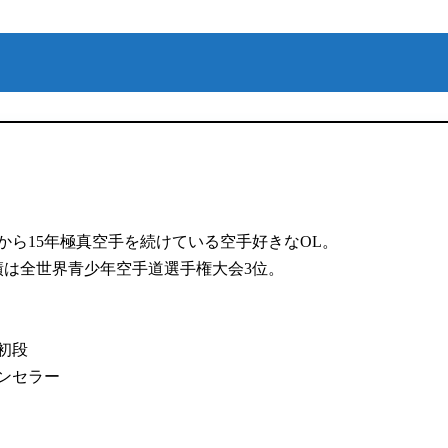
から15年極真空手を続けている空手好きなOL。
績は全世界青少年空手道選手権大会3位。
初段
ンセラー