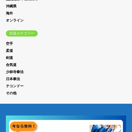
沖縄県
海外
オンライン
武道カテゴリー
空手
柔道
剣道
合気道
少林寺拳法
日本拳法
テコンドー
その他