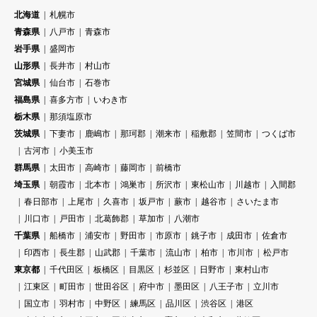
北海道
札幌市
青森県
八戸市
青森市
岩手県
盛岡市
山形県
長井市
村山市
宮城県
仙台市
石巻市
福島県
喜多方市
いわき市
栃木県
那須塩原市
茨城県
下妻市
鹿嶋市
那珂郡
潮来市
稲敷郡
笠間市
つくば市
古河市
小美玉市
群馬県
太田市
高崎市
藤岡市
前橋市
埼玉県
朝霞市
北本市
鴻巣市
所沢市
東松山市
川越市
入間郡
春日部市
上尾市
久喜市
坂戸市
蕨市
越谷市
さいたま市
川口市
戸田市
北葛飾郡
草加市
八潮市
千葉県
船橋市
浦安市
野田市
市原市
銚子市
成田市
佐倉市
印西市
長生郡
山武郡
千葉市
流山市
柏市
市川市
松戸市
東京都
千代田区
板橋区
目黒区
杉並区
日野市
東村山市
江東区
町田市
世田谷区
府中市
墨田区
八王子市
立川市
国立市
羽村市
中野区
練馬区
品川区
渋谷区
港区