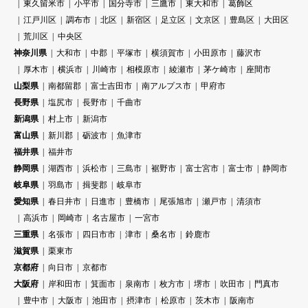
東久留米市
小平市
国分寺市
三鷹市
東大和市
葛飾区
江戸川区
調布市
北区
新宿区
足立区
文京区
豊島区
大田区
荒川区
中央区
神奈川県
大和市
中郡
平塚市
横須賀市
小田原市
藤沢市
厚木市
横浜市
川崎市
相模原市
綾瀬市
茅ケ崎市
座間市
山梨県
南都留郡
富士吉田市
南アルプス市
甲府市
長野県
塩尻市
長野市
千曲市
新潟県
村上市
新潟市
富山県
新川郡
砺波市
魚津市
福井県
福井市
静岡県
湖西市
浜松市
三島市
裾野市
富士宮市
富士市
静岡市
岐阜県
羽島市
揖斐郡
岐阜市
愛知県
春日井市
日進市
豊橋市
尾張旭市
瀬戸市
清須市
高浜市
岡崎市
名古屋市
一宮市
三重県
名張市
四日市市
津市
桑名市
鈴鹿市
滋賀県
栗東市
京都府
向日市
京都市
大阪府
岸和田市
箕面市
泉南市
枚方市
堺市
吹田市
門真市
豊中市
大阪市
池田市
摂津市
松原市
茨木市
阪南市