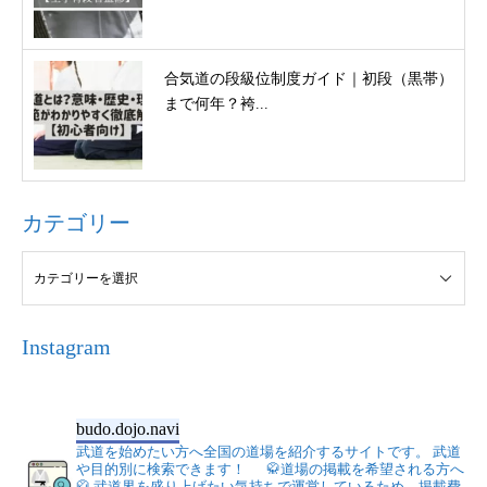
合気道の段級位制度ガイド｜初段（黒帯）
まで何年？袴...
カテゴリー
Instagram
budo.dojo.navi
武道を始めたい方へ全国の道場を紹介するサイトです。
武道
や目的別に検索できます！
🥋道場の掲載を希望される方へ
🥋
武道界を盛り上げたい気持ちで運営しているため、掲載費