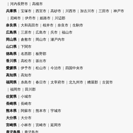
河内長野市
高槻市
兵庫県
宝塚市
西宮市
高砂市
川西市
加古川市
三田市
神戸市
尼崎市
伊丹市
姫路市
川辺郡
奈良県
大和高田市
桜井市
奈良市
生駒市
広島県
三原市
広島市
呉市
福山市
岡山県
倉敷市
岡山市
瀬戸内市
山口県
下関市
徳島県
名西郡
板野郡
香川県
高松市
坂出市
愛媛県
伊予市
松山市
今治市
四国中央市
高知県
高知市
福岡県
糸島市
春日市
太宰府市
北九州市
糟屋郡
古賀市
福岡市
田川郡
佐賀県
小城市
長崎県
長崎市
熊本県
阿蘇市
熊本市
宇城市
大分県
大分市
宮崎県
小林市
宮崎市
延岡市
鹿児島県
鹿児島市