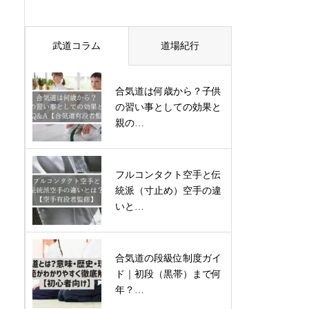
武道コラム
道場紀行
合気道は何歳から？子供
の習い事としての効果と
親の…
フルコンタクト空手と伝
統派（寸止め）空手の違
いと…
合気道の段級位制度ガイ
ド｜初段（黒帯）まで何
年？…