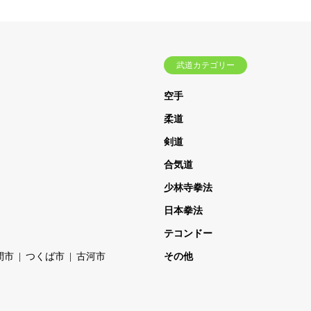
武道カテゴリー
空手
柔道
剣道
合気道
少林寺拳法
日本拳法
テコンドー
間市
つくば市
古河市
その他