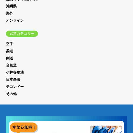
沖縄県
海外
オンライン
武道カテゴリー
空手
柔道
剣道
合気道
少林寺拳法
日本拳法
テコンドー
その他