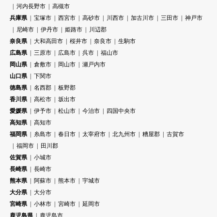
河内長野市
高槻市
兵庫県
宝塚市
西宮市
高砂市
川西市
加古川市
三田市
神戸市
尼崎市
伊丹市
姫路市
川辺郡
奈良県
大和高田市
桜井市
奈良市
生駒市
広島県
三原市
広島市
呉市
福山市
岡山県
倉敷市
岡山市
瀬戸内市
山口県
下関市
徳島県
名西郡
板野郡
香川県
高松市
坂出市
愛媛県
伊予市
松山市
今治市
四国中央市
高知県
高知市
福岡県
糸島市
春日市
太宰府市
北九州市
糟屋郡
古賀市
福岡市
田川郡
佐賀県
小城市
長崎県
長崎市
熊本県
阿蘇市
熊本市
宇城市
大分県
大分市
宮崎県
小林市
宮崎市
延岡市
鹿児島県
鹿児島市