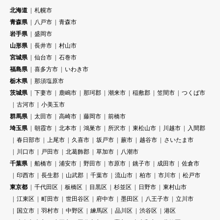
北海道
札幌市
青森県
八戸市
青森市
岩手県
盛岡市
山形県
長井市
村山市
宮城県
仙台市
石巻市
福島県
喜多方市
いわき市
栃木県
那須塩原市
茨城県
下妻市
鹿嶋市
那珂郡
潮来市
稲敷郡
笠間市
つくば市
古河市
小美玉市
群馬県
太田市
高崎市
藤岡市
前橋市
埼玉県
朝霞市
北本市
鴻巣市
所沢市
東松山市
川越市
入間郡
春日部市
上尾市
久喜市
坂戸市
蕨市
越谷市
さいたま市
川口市
戸田市
北葛飾郡
草加市
八潮市
千葉県
船橋市
浦安市
野田市
市原市
銚子市
成田市
佐倉市
印西市
長生郡
山武郡
千葉市
流山市
柏市
市川市
松戸市
東京都
千代田区
板橋区
目黒区
杉並区
日野市
東村山市
江東区
町田市
世田谷区
府中市
墨田区
八王子市
立川市
国立市
羽村市
中野区
練馬区
品川区
渋谷区
港区