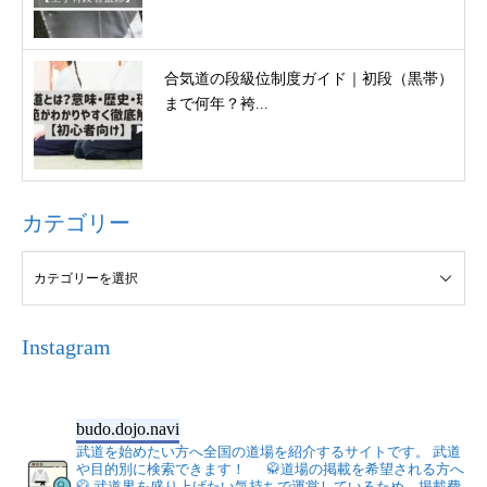
合気道の段級位制度ガイド｜初段（黒帯）
まで何年？袴...
カテゴリー
Instagram
budo.dojo.navi
武道を始めたい方へ全国の道場を紹介するサイトです。
武道
や目的別に検索できます！
🥋道場の掲載を希望される方へ
🥋
武道界を盛り上げたい気持ちで運営しているため、掲載費