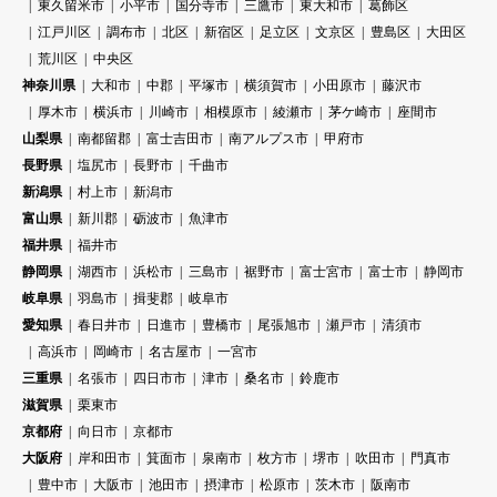
東久留米市
小平市
国分寺市
三鷹市
東大和市
葛飾区
江戸川区
調布市
北区
新宿区
足立区
文京区
豊島区
大田区
荒川区
中央区
神奈川県
大和市
中郡
平塚市
横須賀市
小田原市
藤沢市
厚木市
横浜市
川崎市
相模原市
綾瀬市
茅ケ崎市
座間市
山梨県
南都留郡
富士吉田市
南アルプス市
甲府市
長野県
塩尻市
長野市
千曲市
新潟県
村上市
新潟市
富山県
新川郡
砺波市
魚津市
福井県
福井市
静岡県
湖西市
浜松市
三島市
裾野市
富士宮市
富士市
静岡市
岐阜県
羽島市
揖斐郡
岐阜市
愛知県
春日井市
日進市
豊橋市
尾張旭市
瀬戸市
清須市
高浜市
岡崎市
名古屋市
一宮市
三重県
名張市
四日市市
津市
桑名市
鈴鹿市
滋賀県
栗東市
京都府
向日市
京都市
大阪府
岸和田市
箕面市
泉南市
枚方市
堺市
吹田市
門真市
豊中市
大阪市
池田市
摂津市
松原市
茨木市
阪南市