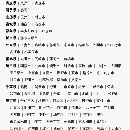
青森県
八戸市
青森市
岩手県
盛岡市
山形県
長井市
村山市
宮城県
仙台市
石巻市
福島県
喜多方市
いわき市
栃木県
那須塩原市
茨城県
下妻市
鹿嶋市
那珂郡
潮来市
稲敷郡
笠間市
つくば市
古河市
小美玉市
群馬県
太田市
高崎市
藤岡市
前橋市
埼玉県
朝霞市
北本市
鴻巣市
所沢市
東松山市
川越市
入間郡
春日部市
上尾市
久喜市
坂戸市
蕨市
越谷市
さいたま市
川口市
戸田市
北葛飾郡
草加市
八潮市
千葉県
船橋市
浦安市
野田市
市原市
銚子市
成田市
佐倉市
印西市
長生郡
山武郡
千葉市
流山市
柏市
市川市
松戸市
東京都
千代田区
板橋区
目黒区
杉並区
日野市
東村山市
江東区
町田市
世田谷区
府中市
墨田区
八王子市
立川市
国立市
羽村市
中野区
練馬区
品川区
渋谷区
港区
東久留米市
小平市
国分寺市
三鷹市
東大和市
葛飾区
江戸川区
調布市
北区
新宿区
足立区
文京区
豊島区
大田区