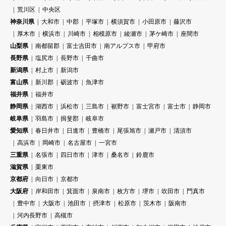
荒川区
中央区
神奈川県
大和市
中郡
平塚市
横須賀市
小田原市
藤沢市
厚木市
横浜市
川崎市
相模原市
綾瀬市
茅ケ崎市
座間市
山梨県
南都留郡
富士吉田市
南アルプス市
甲府市
長野県
塩尻市
長野市
千曲市
新潟県
村上市
新潟市
富山県
新川郡
砺波市
魚津市
福井県
福井市
静岡県
湖西市
浜松市
三島市
裾野市
富士宮市
富士市
静岡市
岐阜県
羽島市
揖斐郡
岐阜市
愛知県
春日井市
日進市
豊橋市
尾張旭市
瀬戸市
清須市
高浜市
岡崎市
名古屋市
一宮市
三重県
名張市
四日市市
津市
桑名市
鈴鹿市
滋賀県
栗東市
京都府
向日市
京都市
大阪府
岸和田市
箕面市
泉南市
枚方市
堺市
吹田市
門真市
豊中市
大阪市
池田市
摂津市
松原市
茨木市
阪南市
河内長野市
高槻市