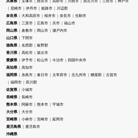
兵庫県
宝塚市
西宮市
高砂市
川西市
加古川市
三田市
神戸市
尼崎市
伊丹市
姫路市
川辺郡
奈良県
大和高田市
桜井市
奈良市
生駒市
広島県
三原市
広島市
呉市
福山市
岡山県
倉敷市
岡山市
瀬戸内市
山口県
下関市
徳島県
名西郡
板野郡
香川県
高松市
坂出市
愛媛県
伊予市
松山市
今治市
四国中央市
高知県
高知市
福岡県
糸島市
春日市
太宰府市
北九州市
糟屋郡
古賀市
福岡市
田川郡
佐賀県
小城市
長崎県
長崎市
熊本県
阿蘇市
熊本市
宇城市
大分県
大分市
宮崎県
小林市
宮崎市
延岡市
鹿児島県
鹿児島市
沖縄県