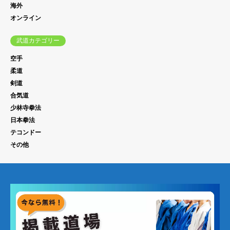
海外
オンライン
武道カテゴリー
空手
柔道
剣道
合気道
少林寺拳法
日本拳法
テコンドー
その他