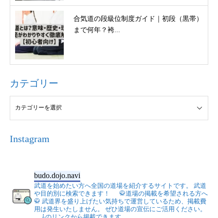
合気道の段級位制度ガイド｜初段（黒帯）
まで何年？袴...
カテゴリー
Instagram
budo.dojo.navi
武道を始めたい方へ全国の道場を紹介するサイトです。
武道
や目的別に検索できます！
🥋道場の掲載を希望される方へ
🥋
武道界を盛り上げたい気持ちで運営しているため、掲載費
用は発生いたしません。
ぜひ道場の宣伝にご活用ください。
⇩のリンクから掲載できます。