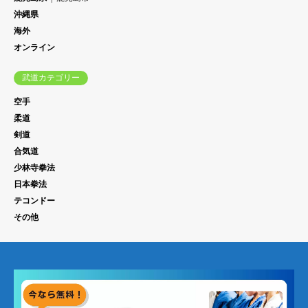
沖縄県
海外
オンライン
武道カテゴリー
空手
柔道
剣道
合気道
少林寺拳法
日本拳法
テコンドー
その他