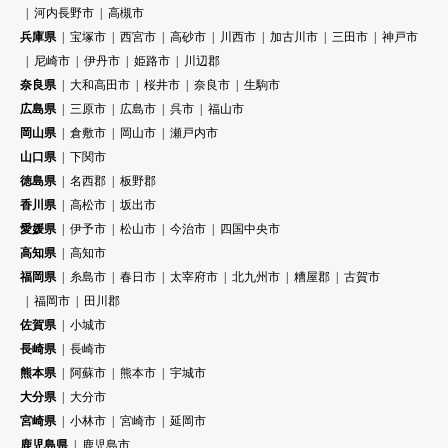
河内長野市
高槻市
兵庫県
宝塚市
西宮市
高砂市
川西市
加古川市
三田市
神戸市
尼崎市
伊丹市
姫路市
川辺郡
奈良県
大和高田市
桜井市
奈良市
生駒市
広島県
三原市
広島市
呉市
福山市
岡山県
倉敷市
岡山市
瀬戸内市
山口県
下関市
徳島県
名西郡
板野郡
香川県
高松市
坂出市
愛媛県
伊予市
松山市
今治市
四国中央市
高知県
高知市
福岡県
糸島市
春日市
太宰府市
北九州市
糟屋郡
古賀市
福岡市
田川郡
佐賀県
小城市
長崎県
長崎市
熊本県
阿蘇市
熊本市
宇城市
大分県
大分市
宮崎県
小林市
宮崎市
延岡市
鹿児島県
鹿児島市