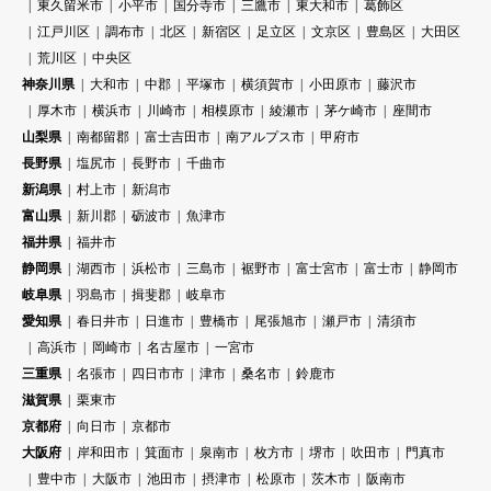
東久留米市
小平市
国分寺市
三鷹市
東大和市
葛飾区
江戸川区
調布市
北区
新宿区
足立区
文京区
豊島区
大田区
荒川区
中央区
神奈川県
大和市
中郡
平塚市
横須賀市
小田原市
藤沢市
厚木市
横浜市
川崎市
相模原市
綾瀬市
茅ケ崎市
座間市
山梨県
南都留郡
富士吉田市
南アルプス市
甲府市
長野県
塩尻市
長野市
千曲市
新潟県
村上市
新潟市
富山県
新川郡
砺波市
魚津市
福井県
福井市
静岡県
湖西市
浜松市
三島市
裾野市
富士宮市
富士市
静岡市
岐阜県
羽島市
揖斐郡
岐阜市
愛知県
春日井市
日進市
豊橋市
尾張旭市
瀬戸市
清須市
高浜市
岡崎市
名古屋市
一宮市
三重県
名張市
四日市市
津市
桑名市
鈴鹿市
滋賀県
栗東市
京都府
向日市
京都市
大阪府
岸和田市
箕面市
泉南市
枚方市
堺市
吹田市
門真市
豊中市
大阪市
池田市
摂津市
松原市
茨木市
阪南市