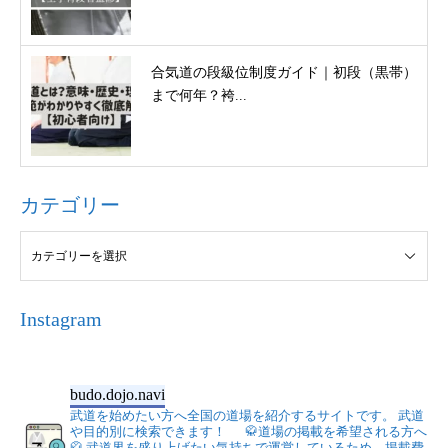
合気道の段級位制度ガイド｜初段（黒帯）
まで何年？袴...
カテゴリー
Instagram
budo.dojo.navi
武道を始めたい方へ全国の道場を紹介するサイトです。
武道
や目的別に検索できます！
🥋道場の掲載を希望される方へ
🥋
武道界を盛り上げたい気持ちで運営しているため、掲載費