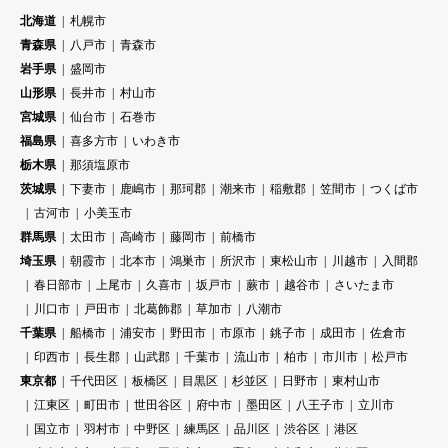
北海道
札幌市
青森県
八戸市
青森市
岩手県
盛岡市
山形県
長井市
村山市
宮城県
仙台市
石巻市
福島県
喜多方市
いわき市
栃木県
那須塩原市
茨城県
下妻市
鹿嶋市
那珂郡
潮来市
稲敷郡
笠間市
つくば市
古河市
小美玉市
群馬県
太田市
高崎市
藤岡市
前橋市
埼玉県
朝霞市
北本市
鴻巣市
所沢市
東松山市
川越市
入間郡
春日部市
上尾市
久喜市
坂戸市
蕨市
越谷市
さいたま市
川口市
戸田市
北葛飾郡
草加市
八潮市
千葉県
船橋市
浦安市
野田市
市原市
銚子市
成田市
佐倉市
印西市
長生郡
山武郡
千葉市
流山市
柏市
市川市
松戸市
東京都
千代田区
板橋区
目黒区
杉並区
日野市
東村山市
江東区
町田市
世田谷区
府中市
墨田区
八王子市
立川市
国立市
羽村市
中野区
練馬区
品川区
渋谷区
港区