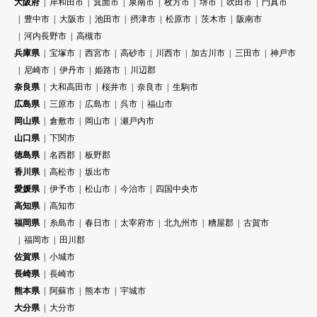
大阪府
岸和田市
箕面市
泉南市
枚方市
堺市
吹田市
門真市
豊中市
大阪市
池田市
摂津市
松原市
茨木市
阪南市
河内長野市
高槻市
兵庫県
宝塚市
西宮市
高砂市
川西市
加古川市
三田市
神戸市
尼崎市
伊丹市
姫路市
川辺郡
奈良県
大和高田市
桜井市
奈良市
生駒市
広島県
三原市
広島市
呉市
福山市
岡山県
倉敷市
岡山市
瀬戸内市
山口県
下関市
徳島県
名西郡
板野郡
香川県
高松市
坂出市
愛媛県
伊予市
松山市
今治市
四国中央市
高知県
高知市
福岡県
糸島市
春日市
太宰府市
北九州市
糟屋郡
古賀市
福岡市
田川郡
佐賀県
小城市
長崎県
長崎市
熊本県
阿蘇市
熊本市
宇城市
大分県
大分市