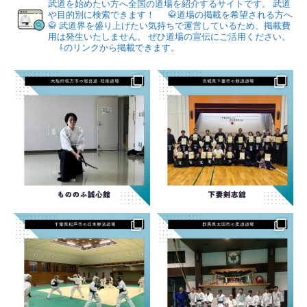
武道を始めたい方へ全国の道場を紹介するサイトです。
武道
や目的別に検索できます！
🥋道場の掲載を希望される方へ
🥋
武道界を盛り上げたい気持ちで運営しているため、掲載費
用は発生いたしません。
ぜひ道場の宣伝にご活用ください。
⇩のリンクから掲載できます。