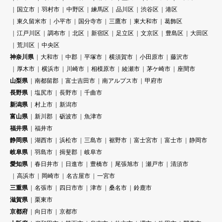
国立市
羽村市
中野区
練馬区
品川区
渋谷区
港区
東久留米市
小平市
国分寺市
三鷹市
東大和市
葛飾区
江戸川区
調布市
北区
新宿区
足立区
文京区
豊島区
大田区
荒川区
中央区
神奈川県
大和市
中郡
平塚市
横須賀市
小田原市
藤沢市
厚木市
横浜市
川崎市
相模原市
綾瀬市
茅ケ崎市
座間市
山梨県
南都留郡
富士吉田市
南アルプス市
甲府市
長野県
塩尻市
長野市
千曲市
新潟県
村上市
新潟市
富山県
新川郡
砺波市
魚津市
福井県
福井市
静岡県
湖西市
浜松市
三島市
裾野市
富士宮市
富士市
静岡市
岐阜県
羽島市
揖斐郡
岐阜市
愛知県
春日井市
日進市
豊橋市
尾張旭市
瀬戸市
清須市
高浜市
岡崎市
名古屋市
一宮市
三重県
名張市
四日市市
津市
桑名市
鈴鹿市
滋賀県
栗東市
京都府
向日市
京都市