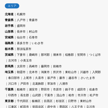
エリア
北海道
札幌市
青森県
八戸市
青森市
岩手県
盛岡市
山形県
長井市
村山市
宮城県
仙台市
石巻市
福島県
喜多方市
いわき市
栃木県
那須塩原市
茨城県
下妻市
鹿嶋市
那珂郡
潮来市
稲敷郡
笠間市
つくば市
古河市
小美玉市
群馬県
太田市
高崎市
藤岡市
前橋市
埼玉県
朝霞市
北本市
鴻巣市
所沢市
東松山市
川越市
入間郡
春日部市
上尾市
久喜市
坂戸市
蕨市
越谷市
さいたま市
川口市
戸田市
北葛飾郡
草加市
八潮市
千葉県
船橋市
浦安市
野田市
市原市
銚子市
成田市
佐倉市
印西市
長生郡
山武郡
千葉市
流山市
柏市
市川市
松戸市
東京都
千代田区
板橋区
目黒区
杉並区
日野市
東村山市
江東区
町田市
世田谷区
府中市
墨田区
八王子市
立川市