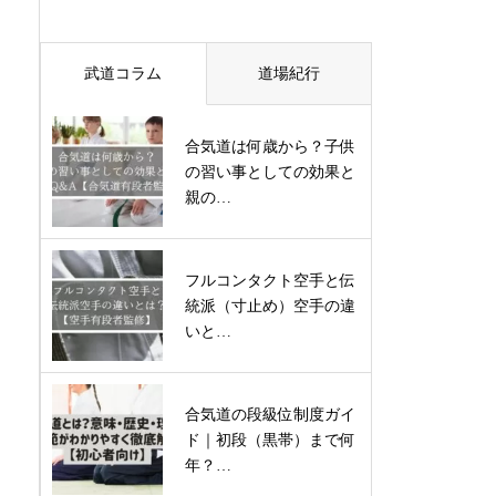
武道コラム
道場紀行
合気道は何歳から？子供
の習い事としての効果と
親の…
フルコンタクト空手と伝
統派（寸止め）空手の違
いと…
合気道の段級位制度ガイ
ド｜初段（黒帯）まで何
年？…