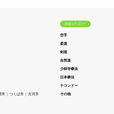
武道カテゴリー
空手
柔道
剣道
合気道
少林寺拳法
日本拳法
テコンドー
間市
つくば市
古河市
その他