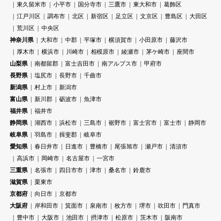
東久留米市
小平市
国分寺市
三鷹市
東大和市
葛飾区
江戸川区
調布市
北区
新宿区
足立区
文京区
豊島区
大田区
荒川区
中央区
神奈川県
大和市
中郡
平塚市
横須賀市
小田原市
藤沢市
厚木市
横浜市
川崎市
相模原市
綾瀬市
茅ケ崎市
座間市
山梨県
南都留郡
富士吉田市
南アルプス市
甲府市
長野県
塩尻市
長野市
千曲市
新潟県
村上市
新潟市
富山県
新川郡
砺波市
魚津市
福井県
福井市
静岡県
湖西市
浜松市
三島市
裾野市
富士宮市
富士市
静岡市
岐阜県
羽島市
揖斐郡
岐阜市
愛知県
春日井市
日進市
豊橋市
尾張旭市
瀬戸市
清須市
高浜市
岡崎市
名古屋市
一宮市
三重県
名張市
四日市市
津市
桑名市
鈴鹿市
滋賀県
栗東市
京都府
向日市
京都市
大阪府
岸和田市
箕面市
泉南市
枚方市
堺市
吹田市
門真市
豊中市
大阪市
池田市
摂津市
松原市
茨木市
阪南市