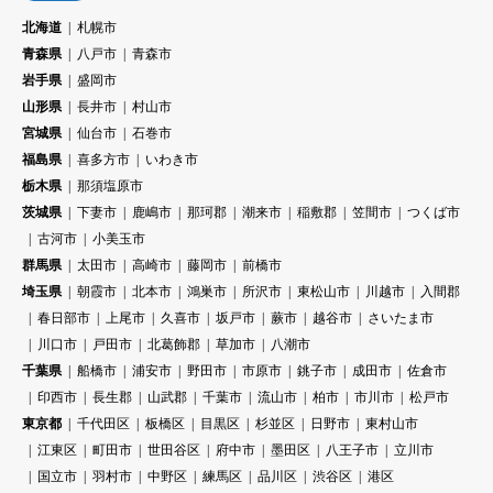
北海道
札幌市
青森県
八戸市
青森市
岩手県
盛岡市
山形県
長井市
村山市
宮城県
仙台市
石巻市
福島県
喜多方市
いわき市
栃木県
那須塩原市
茨城県
下妻市
鹿嶋市
那珂郡
潮来市
稲敷郡
笠間市
つくば市
古河市
小美玉市
群馬県
太田市
高崎市
藤岡市
前橋市
埼玉県
朝霞市
北本市
鴻巣市
所沢市
東松山市
川越市
入間郡
春日部市
上尾市
久喜市
坂戸市
蕨市
越谷市
さいたま市
川口市
戸田市
北葛飾郡
草加市
八潮市
千葉県
船橋市
浦安市
野田市
市原市
銚子市
成田市
佐倉市
印西市
長生郡
山武郡
千葉市
流山市
柏市
市川市
松戸市
東京都
千代田区
板橋区
目黒区
杉並区
日野市
東村山市
江東区
町田市
世田谷区
府中市
墨田区
八王子市
立川市
国立市
羽村市
中野区
練馬区
品川区
渋谷区
港区