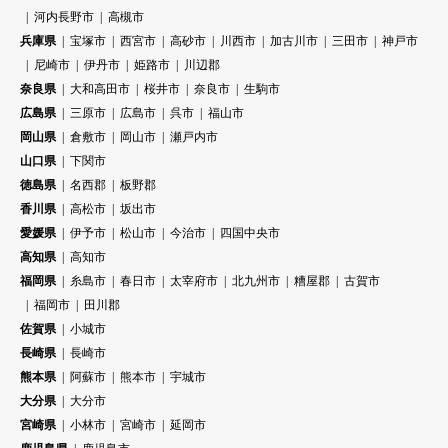
河内長野市
高槻市
兵庫県
宝塚市
西宮市
高砂市
川西市
加古川市
三田市
神戸市
尼崎市
伊丹市
姫路市
川辺郡
奈良県
大和高田市
桜井市
奈良市
生駒市
広島県
三原市
広島市
呉市
福山市
岡山県
倉敷市
岡山市
瀬戸内市
山口県
下関市
徳島県
名西郡
板野郡
香川県
高松市
坂出市
愛媛県
伊予市
松山市
今治市
四国中央市
高知県
高知市
福岡県
糸島市
春日市
太宰府市
北九州市
糟屋郡
古賀市
福岡市
田川郡
佐賀県
小城市
長崎県
長崎市
熊本県
阿蘇市
熊本市
宇城市
大分県
大分市
宮崎県
小林市
宮崎市
延岡市