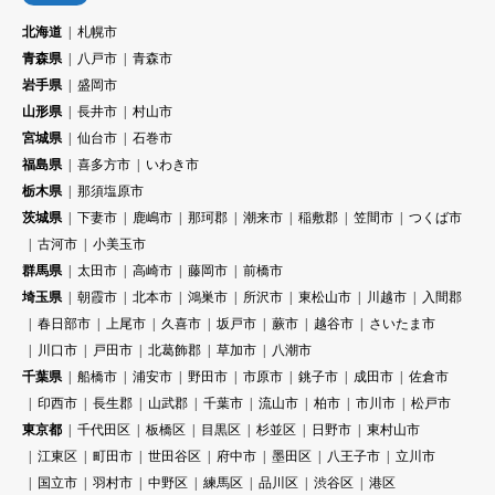
北海道
札幌市
青森県
八戸市
青森市
岩手県
盛岡市
山形県
長井市
村山市
宮城県
仙台市
石巻市
福島県
喜多方市
いわき市
栃木県
那須塩原市
茨城県
下妻市
鹿嶋市
那珂郡
潮来市
稲敷郡
笠間市
つくば市
古河市
小美玉市
群馬県
太田市
高崎市
藤岡市
前橋市
埼玉県
朝霞市
北本市
鴻巣市
所沢市
東松山市
川越市
入間郡
春日部市
上尾市
久喜市
坂戸市
蕨市
越谷市
さいたま市
川口市
戸田市
北葛飾郡
草加市
八潮市
千葉県
船橋市
浦安市
野田市
市原市
銚子市
成田市
佐倉市
印西市
長生郡
山武郡
千葉市
流山市
柏市
市川市
松戸市
東京都
千代田区
板橋区
目黒区
杉並区
日野市
東村山市
江東区
町田市
世田谷区
府中市
墨田区
八王子市
立川市
国立市
羽村市
中野区
練馬区
品川区
渋谷区
港区