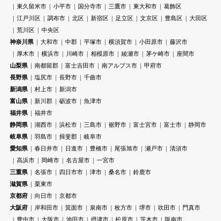
東久留米市
小平市
国分寺市
三鷹市
東大和市
葛飾区
江戸川区
調布市
北区
新宿区
足立区
文京区
豊島区
大田区
荒川区
中央区
神奈川県
大和市
中郡
平塚市
横須賀市
小田原市
藤沢市
厚木市
横浜市
川崎市
相模原市
綾瀬市
茅ケ崎市
座間市
山梨県
南都留郡
富士吉田市
南アルプス市
甲府市
長野県
塩尻市
長野市
千曲市
新潟県
村上市
新潟市
富山県
新川郡
砺波市
魚津市
福井県
福井市
静岡県
湖西市
浜松市
三島市
裾野市
富士宮市
富士市
静岡市
岐阜県
羽島市
揖斐郡
岐阜市
愛知県
春日井市
日進市
豊橋市
尾張旭市
瀬戸市
清須市
高浜市
岡崎市
名古屋市
一宮市
三重県
名張市
四日市市
津市
桑名市
鈴鹿市
滋賀県
栗東市
京都府
向日市
京都市
大阪府
岸和田市
箕面市
泉南市
枚方市
堺市
吹田市
門真市
豊中市
大阪市
池田市
摂津市
松原市
茨木市
阪南市