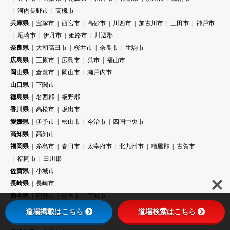
河内長野市
高槻市
兵庫県
宝塚市
西宮市
高砂市
川西市
加古川市
三田市
神戸市
尼崎市
伊丹市
姫路市
川辺郡
奈良県
大和高田市
桜井市
奈良市
生駒市
広島県
三原市
広島市
呉市
福山市
岡山県
倉敷市
岡山市
瀬戸内市
山口県
下関市
徳島県
名西郡
板野郡
香川県
高松市
坂出市
愛媛県
伊予市
松山市
今治市
四国中央市
高知県
高知市
福岡県
糸島市
春日市
太宰府市
北九州市
糟屋郡
古賀市
福岡市
田川郡
佐賀県
小城市
長崎県
長崎市
熊本県
阿蘇市
熊本市
宇城市
大分県
大分市
道場掲載はこちら
道場検索はこちら
宮崎県
小林市
宮崎市
延岡市