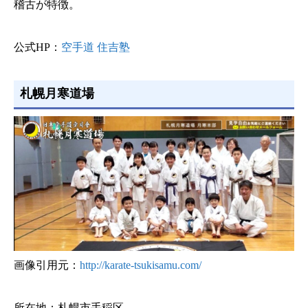
稽古が特徴。
公式HP：
空手道 住吉塾
札幌月寒道場
画像引用元：
http://karate-tsukisamu.com/
所在地：札幌市手稲区