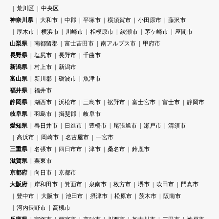
荒川区
中央区
神奈川県
大和市
中郡
平塚市
横須賀市
小田原市
藤沢市
厚木市
横浜市
川崎市
相模原市
綾瀬市
茅ケ崎市
座間市
山梨県
南都留郡
富士吉田市
南アルプス市
甲府市
長野県
塩尻市
長野市
千曲市
新潟県
村上市
新潟市
富山県
新川郡
砺波市
魚津市
福井県
福井市
静岡県
湖西市
浜松市
三島市
裾野市
富士宮市
富士市
静岡市
岐阜県
羽島市
揖斐郡
岐阜市
愛知県
春日井市
日進市
豊橋市
尾張旭市
瀬戸市
清須市
高浜市
岡崎市
名古屋市
一宮市
三重県
名張市
四日市市
津市
桑名市
鈴鹿市
滋賀県
栗東市
京都府
向日市
京都市
大阪府
岸和田市
箕面市
泉南市
枚方市
堺市
吹田市
門真市
豊中市
大阪市
池田市
摂津市
松原市
茨木市
阪南市
河内長野市
高槻市