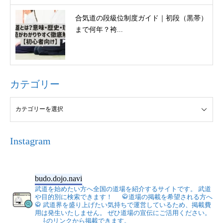
合気道の段級位制度ガイド｜初段（黒帯）
まで何年？袴...
カテゴリー
Instagram
budo.dojo.navi
武道を始めたい方へ全国の道場を紹介するサイトです。
武道
や目的別に検索できます！
🥋道場の掲載を希望される方へ
🥋
武道界を盛り上げたい気持ちで運営しているため、掲載費
用は発生いたしません。
ぜひ道場の宣伝にご活用ください。
⇩のリンクから掲載できます。