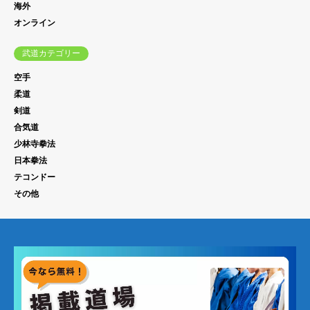
海外
オンライン
武道カテゴリー
空手
柔道
剣道
合気道
少林寺拳法
日本拳法
テコンドー
その他