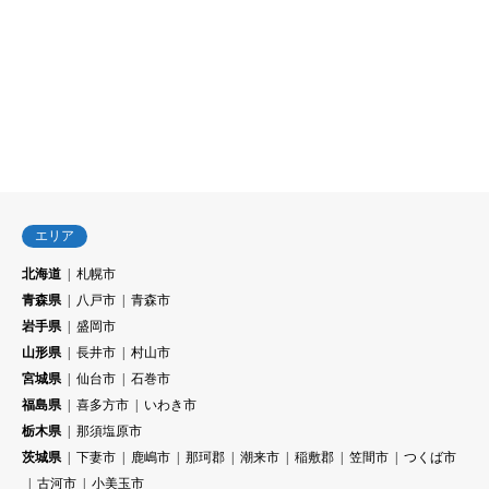
エリア
北海道
札幌市
青森県
八戸市
青森市
岩手県
盛岡市
山形県
長井市
村山市
宮城県
仙台市
石巻市
福島県
喜多方市
いわき市
栃木県
那須塩原市
茨城県
下妻市
鹿嶋市
那珂郡
潮来市
稲敷郡
笠間市
つくば市
古河市
小美玉市