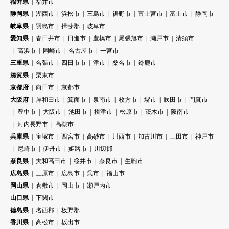
福井県
福井市
静岡県
湖西市
浜松市
三島市
裾野市
富士宮市
富士市
静岡市
岐阜県
羽島市
揖斐郡
岐阜市
愛知県
春日井市
日進市
豊橋市
尾張旭市
瀬戸市
清須市
高浜市
岡崎市
名古屋市
一宮市
三重県
名張市
四日市市
津市
桑名市
鈴鹿市
滋賀県
栗東市
京都府
向日市
京都市
大阪府
岸和田市
箕面市
泉南市
枚方市
堺市
吹田市
門真市
豊中市
大阪市
池田市
摂津市
松原市
茨木市
阪南市
河内長野市
高槻市
兵庫県
宝塚市
西宮市
高砂市
川西市
加古川市
三田市
神戸市
尼崎市
伊丹市
姫路市
川辺郡
奈良県
大和高田市
桜井市
奈良市
生駒市
広島県
三原市
広島市
呉市
福山市
岡山県
倉敷市
岡山市
瀬戸内市
山口県
下関市
徳島県
名西郡
板野郡
香川県
高松市
坂出市