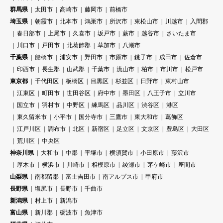
群馬県
太田市
高崎市
藤岡市
前橋市
埼玉県
朝霞市
北本市
鴻巣市
所沢市
東松山市
川越市
入間郡
春日部市
上尾市
久喜市
坂戸市
蕨市
越谷市
さいたま市
川口市
戸田市
北葛飾郡
草加市
八潮市
千葉県
船橋市
浦安市
野田市
市原市
銚子市
成田市
佐倉市
印西市
長生郡
山武郡
千葉市
流山市
柏市
市川市
松戸市
東京都
千代田区
板橋区
目黒区
杉並区
日野市
東村山市
江東区
町田市
世田谷区
府中市
墨田区
八王子市
立川市
国立市
羽村市
中野区
練馬区
品川区
渋谷区
港区
東久留米市
小平市
国分寺市
三鷹市
東大和市
葛飾区
江戸川区
調布市
北区
新宿区
足立区
文京区
豊島区
大田区
荒川区
中央区
神奈川県
大和市
中郡
平塚市
横須賀市
小田原市
藤沢市
厚木市
横浜市
川崎市
相模原市
綾瀬市
茅ケ崎市
座間市
山梨県
南都留郡
富士吉田市
南アルプス市
甲府市
長野県
塩尻市
長野市
千曲市
新潟県
村上市
新潟市
富山県
新川郡
砺波市
魚津市