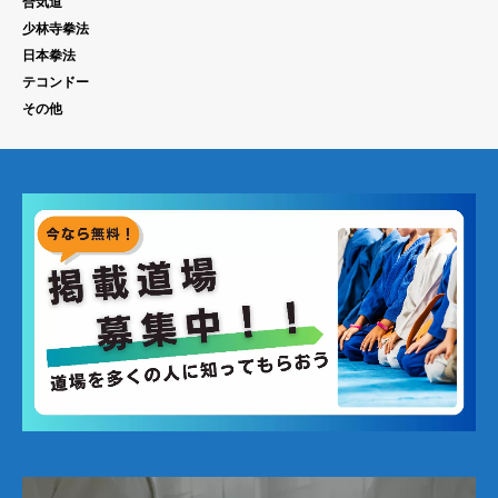
合気道
少林寺拳法
日本拳法
テコンドー
その他