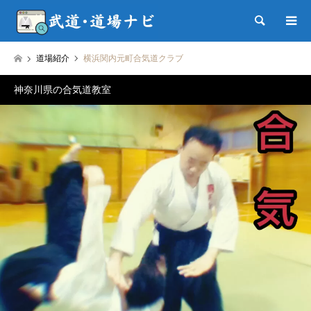
検索
道場紹介
横浜関内元町合気道クラブ
神奈川県の合気道教室