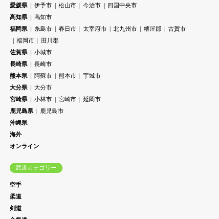
愛媛県
伊予市
松山市
今治市
四国中央市
高知県
高知市
福岡県
糸島市
春日市
太宰府市
北九州市
糟屋郡
古賀市
福岡市
田川郡
佐賀県
小城市
長崎県
長崎市
熊本県
阿蘇市
熊本市
宇城市
大分県
大分市
宮崎県
小林市
宮崎市
延岡市
鹿児島県
鹿児島市
沖縄県
海外
オンライン
武道カテゴリー
空手
柔道
剣道