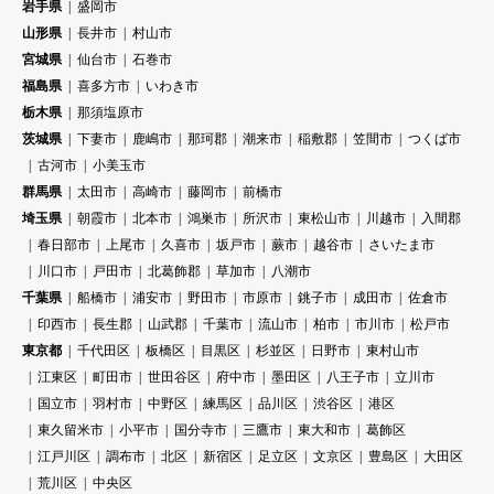
岩手県
盛岡市
山形県
長井市
村山市
宮城県
仙台市
石巻市
福島県
喜多方市
いわき市
栃木県
那須塩原市
茨城県
下妻市
鹿嶋市
那珂郡
潮来市
稲敷郡
笠間市
つくば市
古河市
小美玉市
群馬県
太田市
高崎市
藤岡市
前橋市
埼玉県
朝霞市
北本市
鴻巣市
所沢市
東松山市
川越市
入間郡
春日部市
上尾市
久喜市
坂戸市
蕨市
越谷市
さいたま市
川口市
戸田市
北葛飾郡
草加市
八潮市
千葉県
船橋市
浦安市
野田市
市原市
銚子市
成田市
佐倉市
印西市
長生郡
山武郡
千葉市
流山市
柏市
市川市
松戸市
東京都
千代田区
板橋区
目黒区
杉並区
日野市
東村山市
江東区
町田市
世田谷区
府中市
墨田区
八王子市
立川市
国立市
羽村市
中野区
練馬区
品川区
渋谷区
港区
東久留米市
小平市
国分寺市
三鷹市
東大和市
葛飾区
江戸川区
調布市
北区
新宿区
足立区
文京区
豊島区
大田区
荒川区
中央区