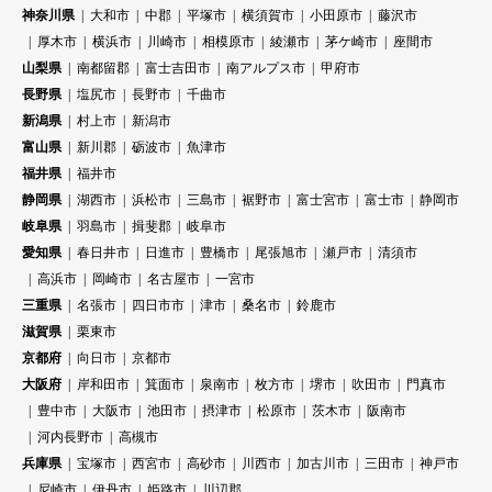
神奈川県
大和市
中郡
平塚市
横須賀市
小田原市
藤沢市
厚木市
横浜市
川崎市
相模原市
綾瀬市
茅ケ崎市
座間市
山梨県
南都留郡
富士吉田市
南アルプス市
甲府市
長野県
塩尻市
長野市
千曲市
新潟県
村上市
新潟市
富山県
新川郡
砺波市
魚津市
福井県
福井市
静岡県
湖西市
浜松市
三島市
裾野市
富士宮市
富士市
静岡市
岐阜県
羽島市
揖斐郡
岐阜市
愛知県
春日井市
日進市
豊橋市
尾張旭市
瀬戸市
清須市
高浜市
岡崎市
名古屋市
一宮市
三重県
名張市
四日市市
津市
桑名市
鈴鹿市
滋賀県
栗東市
京都府
向日市
京都市
大阪府
岸和田市
箕面市
泉南市
枚方市
堺市
吹田市
門真市
豊中市
大阪市
池田市
摂津市
松原市
茨木市
阪南市
河内長野市
高槻市
兵庫県
宝塚市
西宮市
高砂市
川西市
加古川市
三田市
神戸市
尼崎市
伊丹市
姫路市
川辺郡