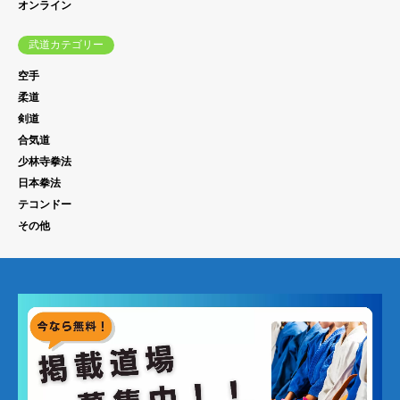
オンライン
武道カテゴリー
空手
柔道
剣道
合気道
少林寺拳法
日本拳法
テコンドー
その他