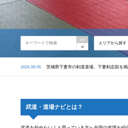
and
エリアから探す
or
2026.08.05
茨城県下妻市の剣道道場、下妻剣志舘を掲
2026.08.01
千葉県松戸市の日本拳法道場、日本拳法 
2026.08.06
大阪府枚方市の居合道・杖術道場、ものの
武道・道場ナビとは？
武道を始めたい！と思っている方へ全国の道場を紹