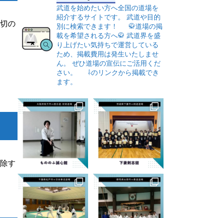
武道を始めたい方へ全国の道場を
紹介するサイトです。
武道や目的
切の
別に検索できます！
🥋道場の掲
載を希望される方へ🥋
武道界を盛
り上げたい気持ちで運営している
ため、掲載費用は発生いたしませ
ん。
ぜひ道場の宣伝にご活用くだ
さい。
⇩のリンクから掲載でき
ます。
除す