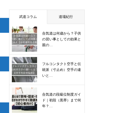
武道コラム
道場紀行
合気道は何歳から？子供
の習い事としての効果と
親の…
フルコンタクト空手と伝
統派（寸止め）空手の違
いと…
合気道の段級位制度ガイ
ド｜初段（黒帯）まで何
年？…