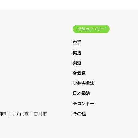
武道カテゴリー
空手
柔道
剣道
合気道
少林寺拳法
日本拳法
テコンドー
間市
つくば市
古河市
その他