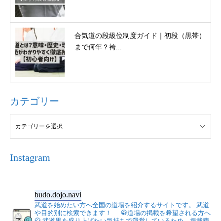
合気道の段級位制度ガイド｜初段（黒帯）
まで何年？袴...
カテゴリー
Instagram
budo.dojo.navi
武道を始めたい方へ全国の道場を紹介するサイトです。
武道
や目的別に検索できます！
🥋道場の掲載を希望される方へ
🥋
武道界を盛り上げたい気持ちで運営しているため、掲載費