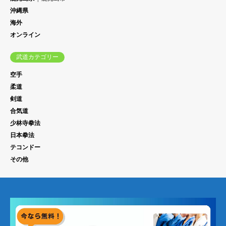
沖縄県
海外
オンライン
武道カテゴリー
空手
柔道
剣道
合気道
少林寺拳法
日本拳法
テコンドー
その他