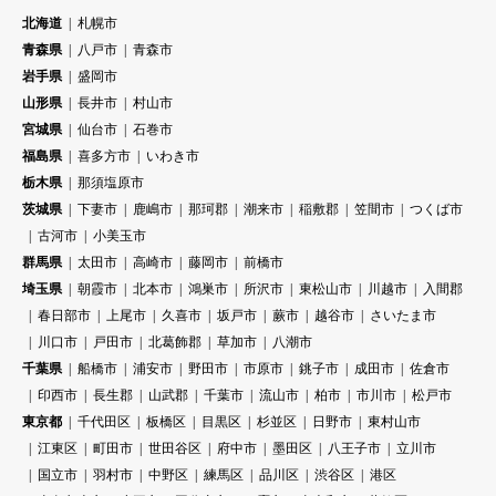
北海道
札幌市
青森県
八戸市
青森市
岩手県
盛岡市
山形県
長井市
村山市
宮城県
仙台市
石巻市
福島県
喜多方市
いわき市
栃木県
那須塩原市
茨城県
下妻市
鹿嶋市
那珂郡
潮来市
稲敷郡
笠間市
つくば市
古河市
小美玉市
群馬県
太田市
高崎市
藤岡市
前橋市
埼玉県
朝霞市
北本市
鴻巣市
所沢市
東松山市
川越市
入間郡
春日部市
上尾市
久喜市
坂戸市
蕨市
越谷市
さいたま市
川口市
戸田市
北葛飾郡
草加市
八潮市
千葉県
船橋市
浦安市
野田市
市原市
銚子市
成田市
佐倉市
印西市
長生郡
山武郡
千葉市
流山市
柏市
市川市
松戸市
東京都
千代田区
板橋区
目黒区
杉並区
日野市
東村山市
江東区
町田市
世田谷区
府中市
墨田区
八王子市
立川市
国立市
羽村市
中野区
練馬区
品川区
渋谷区
港区