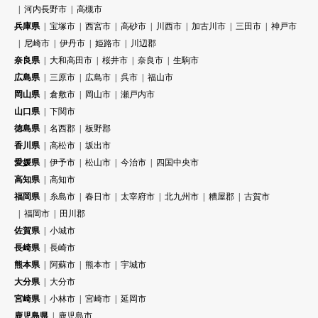
河内長野市
高槻市
兵庫県
宝塚市
西宮市
高砂市
川西市
加古川市
三田市
神戸市
尼崎市
伊丹市
姫路市
川辺郡
奈良県
大和高田市
桜井市
奈良市
生駒市
広島県
三原市
広島市
呉市
福山市
岡山県
倉敷市
岡山市
瀬戸内市
山口県
下関市
徳島県
名西郡
板野郡
香川県
高松市
坂出市
愛媛県
伊予市
松山市
今治市
四国中央市
高知県
高知市
福岡県
糸島市
春日市
太宰府市
北九州市
糟屋郡
古賀市
福岡市
田川郡
佐賀県
小城市
長崎県
長崎市
熊本県
阿蘇市
熊本市
宇城市
大分県
大分市
宮崎県
小林市
宮崎市
延岡市
鹿児島県
鹿児島市