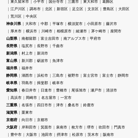
東久留米市
小平市
国分寺市
三鷹市
東大和市
葛飾区
江戸川区
調布市
北区
新宿区
足立区
文京区
豊島区
大田区
荒川区
中央区
神奈川県
大和市
中郡
平塚市
横須賀市
小田原市
藤沢市
厚木市
横浜市
川崎市
相模原市
綾瀬市
茅ケ崎市
座間市
山梨県
南都留郡
富士吉田市
南アルプス市
甲府市
長野県
塩尻市
長野市
千曲市
新潟県
村上市
新潟市
富山県
新川郡
砺波市
魚津市
福井県
福井市
静岡県
湖西市
浜松市
三島市
裾野市
富士宮市
富士市
静岡市
岐阜県
羽島市
揖斐郡
岐阜市
愛知県
春日井市
日進市
豊橋市
尾張旭市
瀬戸市
清須市
高浜市
岡崎市
名古屋市
一宮市
三重県
名張市
四日市市
津市
桑名市
鈴鹿市
滋賀県
栗東市
京都府
向日市
京都市
大阪府
岸和田市
箕面市
泉南市
枚方市
堺市
吹田市
門真市
豊中市
大阪市
池田市
摂津市
松原市
茨木市
阪南市