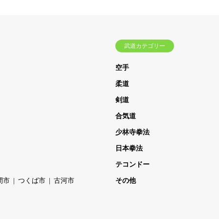
武道カテゴリー
空手
柔道
剣道
合気道
少林寺拳法
日本拳法
テコンドー
間市
つくば市
古河市
その他