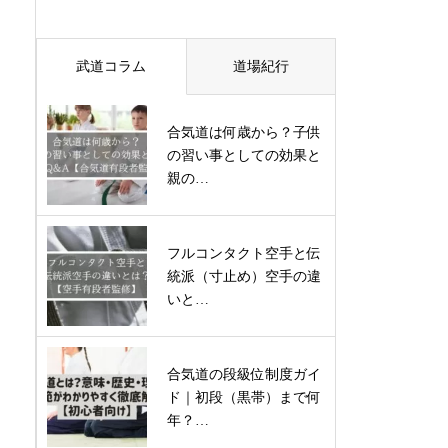
武道コラム
道場紀行
合気道は何歳から？子供
の習い事としての効果と
親の…
フルコンタクト空手と伝
統派（寸止め）空手の違
いと…
合気道の段級位制度ガイ
ド｜初段（黒帯）まで何
年？…