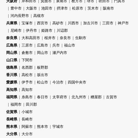
大阪府
岸和田市
箕面市
泉南市
枚方市
堺市
吹田市
門真市
豊中市
大阪市
池田市
摂津市
松原市
茨木市
阪南市
河内長野市
高槻市
兵庫県
宝塚市
西宮市
高砂市
川西市
加古川市
三田市
神戸市
尼崎市
伊丹市
姫路市
川辺郡
奈良県
大和高田市
桜井市
奈良市
生駒市
広島県
三原市
広島市
呉市
福山市
岡山県
倉敷市
岡山市
瀬戸内市
山口県
下関市
徳島県
名西郡
板野郡
香川県
高松市
坂出市
愛媛県
伊予市
松山市
今治市
四国中央市
高知県
高知市
福岡県
糸島市
春日市
太宰府市
北九州市
糟屋郡
古賀市
福岡市
田川郡
佐賀県
小城市
長崎県
長崎市
熊本県
阿蘇市
熊本市
宇城市
大分県
大分市