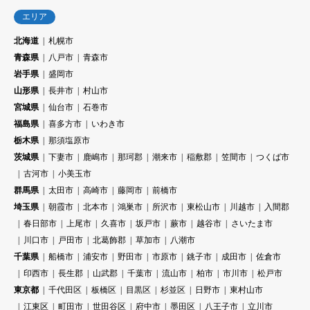
エリア
北海道
札幌市
青森県
八戸市
青森市
岩手県
盛岡市
山形県
長井市
村山市
宮城県
仙台市
石巻市
福島県
喜多方市
いわき市
栃木県
那須塩原市
茨城県
下妻市
鹿嶋市
那珂郡
潮来市
稲敷郡
笠間市
つくば市
古河市
小美玉市
群馬県
太田市
高崎市
藤岡市
前橋市
埼玉県
朝霞市
北本市
鴻巣市
所沢市
東松山市
川越市
入間郡
春日部市
上尾市
久喜市
坂戸市
蕨市
越谷市
さいたま市
川口市
戸田市
北葛飾郡
草加市
八潮市
千葉県
船橋市
浦安市
野田市
市原市
銚子市
成田市
佐倉市
印西市
長生郡
山武郡
千葉市
流山市
柏市
市川市
松戸市
東京都
千代田区
板橋区
目黒区
杉並区
日野市
東村山市
江東区
町田市
世田谷区
府中市
墨田区
八王子市
立川市