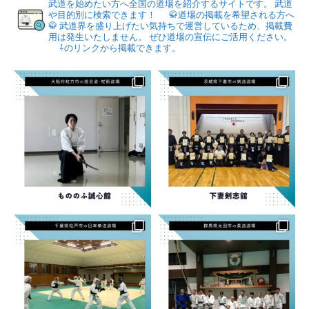
武道を始めたい方へ全国の道場を紹介するサイトです。
武道
や目的別に検索できます！
🥋道場の掲載を希望される方へ
🥋
武道界を盛り上げたい気持ちで運営しているため、掲載費
用は発生いたしません。
ぜひ道場の宣伝にご活用ください。
⇩のリンクから掲載できます。