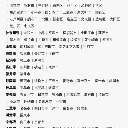
国立市
羽村市
中野区
練馬区
品川区
渋谷区
港区
東久留米市
小平市
国分寺市
三鷹市
東大和市
葛飾区
江戸川区
調布市
北区
新宿区
足立区
文京区
豊島区
大田区
荒川区
中央区
神奈川県
大和市
中郡
平塚市
横須賀市
小田原市
藤沢市
厚木市
横浜市
川崎市
相模原市
綾瀬市
茅ケ崎市
座間市
山梨県
南都留郡
富士吉田市
南アルプス市
甲府市
長野県
塩尻市
長野市
千曲市
新潟県
村上市
新潟市
富山県
新川郡
砺波市
魚津市
福井県
福井市
静岡県
湖西市
浜松市
三島市
裾野市
富士宮市
富士市
静岡市
岐阜県
羽島市
揖斐郡
岐阜市
愛知県
春日井市
日進市
豊橋市
尾張旭市
瀬戸市
清須市
高浜市
岡崎市
名古屋市
一宮市
三重県
名張市
四日市市
津市
桑名市
鈴鹿市
滋賀県
栗東市
京都府
向日市
京都市