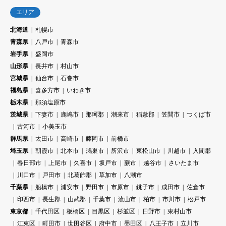
エリア
北海道
札幌市
青森県
八戸市
青森市
岩手県
盛岡市
山形県
長井市
村山市
宮城県
仙台市
石巻市
福島県
喜多方市
いわき市
栃木県
那須塩原市
茨城県
下妻市
鹿嶋市
那珂郡
潮来市
稲敷郡
笠間市
つくば市
古河市
小美玉市
群馬県
太田市
高崎市
藤岡市
前橋市
埼玉県
朝霞市
北本市
鴻巣市
所沢市
東松山市
川越市
入間郡
春日部市
上尾市
久喜市
坂戸市
蕨市
越谷市
さいたま市
川口市
戸田市
北葛飾郡
草加市
八潮市
千葉県
船橋市
浦安市
野田市
市原市
銚子市
成田市
佐倉市
印西市
長生郡
山武郡
千葉市
流山市
柏市
市川市
松戸市
東京都
千代田区
板橋区
目黒区
杉並区
日野市
東村山市
江東区
町田市
世田谷区
府中市
墨田区
八王子市
立川市