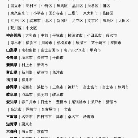
国立市
羽村市
中野区
練馬区
品川区
渋谷区
港区
東久留米市
小平市
国分寺市
三鷹市
東大和市
葛飾区
江戸川区
調布市
北区
新宿区
足立区
文京区
豊島区
大田区
荒川区
中央区
神奈川県
大和市
中郡
平塚市
横須賀市
小田原市
藤沢市
厚木市
横浜市
川崎市
相模原市
綾瀬市
茅ケ崎市
座間市
山梨県
南都留郡
富士吉田市
南アルプス市
甲府市
長野県
塩尻市
長野市
千曲市
新潟県
村上市
新潟市
富山県
新川郡
砺波市
魚津市
福井県
福井市
静岡県
湖西市
浜松市
三島市
裾野市
富士宮市
富士市
静岡市
岐阜県
羽島市
揖斐郡
岐阜市
愛知県
春日井市
日進市
豊橋市
尾張旭市
瀬戸市
清須市
高浜市
岡崎市
名古屋市
一宮市
三重県
名張市
四日市市
津市
桑名市
鈴鹿市
滋賀県
栗東市
京都府
向日市
京都市