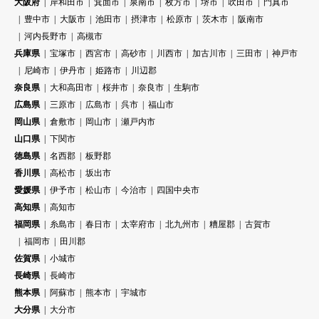
大阪府
岸和田市
箕面市
泉南市
枚方市
堺市
吹田市
門真市
豊中市
大阪市
池田市
摂津市
松原市
茨木市
阪南市
河内長野市
高槻市
兵庫県
宝塚市
西宮市
高砂市
川西市
加古川市
三田市
神戸市
尼崎市
伊丹市
姫路市
川辺郡
奈良県
大和高田市
桜井市
奈良市
生駒市
広島県
三原市
広島市
呉市
福山市
岡山県
倉敷市
岡山市
瀬戸内市
山口県
下関市
徳島県
名西郡
板野郡
香川県
高松市
坂出市
愛媛県
伊予市
松山市
今治市
四国中央市
高知県
高知市
福岡県
糸島市
春日市
太宰府市
北九州市
糟屋郡
古賀市
福岡市
田川郡
佐賀県
小城市
長崎県
長崎市
熊本県
阿蘇市
熊本市
宇城市
大分県
大分市