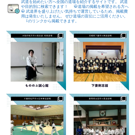
武道を始めたい方へ全国の道場を紹介するサイトです。
武道
や目的別に検索できます！
🥋道場の掲載を希望される方へ
🥋
武道界を盛り上げたい気持ちで運営しているため、掲載費
用は発生いたしません。
ぜひ道場の宣伝にご活用ください。
⇩のリンクから掲載できます。