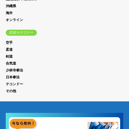
沖縄県
海外
オンライン
武道カテゴリー
空手
柔道
剣道
合気道
少林寺拳法
日本拳法
テコンドー
その他