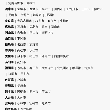
河内長野市
高槻市
兵庫県
宝塚市
西宮市
高砂市
川西市
加古川市
三田市
神戸市
尼崎市
伊丹市
姫路市
川辺郡
奈良県
大和高田市
桜井市
奈良市
生駒市
広島県
三原市
広島市
呉市
福山市
岡山県
倉敷市
岡山市
瀬戸内市
山口県
下関市
徳島県
名西郡
板野郡
香川県
高松市
坂出市
愛媛県
伊予市
松山市
今治市
四国中央市
高知県
高知市
福岡県
糸島市
春日市
太宰府市
北九州市
糟屋郡
古賀市
福岡市
田川郡
佐賀県
小城市
長崎県
長崎市
熊本県
阿蘇市
熊本市
宇城市
大分県
大分市
宮崎県
小林市
宮崎市
延岡市
鹿児島県
鹿児島市