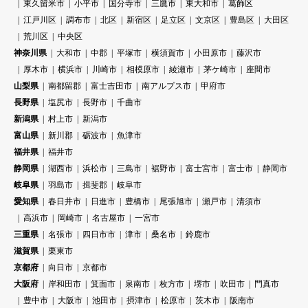
東久留米市
小平市
国分寺市
三鷹市
東大和市
葛飾区
江戸川区
調布市
北区
新宿区
足立区
文京区
豊島区
大田区
荒川区
中央区
神奈川県
大和市
中郡
平塚市
横須賀市
小田原市
藤沢市
厚木市
横浜市
川崎市
相模原市
綾瀬市
茅ケ崎市
座間市
山梨県
南都留郡
富士吉田市
南アルプス市
甲府市
長野県
塩尻市
長野市
千曲市
新潟県
村上市
新潟市
富山県
新川郡
砺波市
魚津市
福井県
福井市
静岡県
湖西市
浜松市
三島市
裾野市
富士宮市
富士市
静岡市
岐阜県
羽島市
揖斐郡
岐阜市
愛知県
春日井市
日進市
豊橋市
尾張旭市
瀬戸市
清須市
高浜市
岡崎市
名古屋市
一宮市
三重県
名張市
四日市市
津市
桑名市
鈴鹿市
滋賀県
栗東市
京都府
向日市
京都市
大阪府
岸和田市
箕面市
泉南市
枚方市
堺市
吹田市
門真市
豊中市
大阪市
池田市
摂津市
松原市
茨木市
阪南市