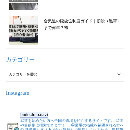
合気道の段級位制度ガイド｜初段（黒帯）
まで何年？袴...
カテゴリー
Instagram
budo.dojo.navi
武道を始めたい方へ全国の道場を紹介するサイトです。
武道
や目的別に検索できます！
🥋道場の掲載を希望される方へ
🥋
武道界を盛り上げたい気持ちで運営しているため、掲載費