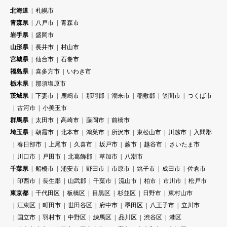
北海道
札幌市
青森県
八戸市
青森市
岩手県
盛岡市
山形県
長井市
村山市
宮城県
仙台市
石巻市
福島県
喜多方市
いわき市
栃木県
那須塩原市
茨城県
下妻市
鹿嶋市
那珂郡
潮来市
稲敷郡
笠間市
つくば市
古河市
小美玉市
群馬県
太田市
高崎市
藤岡市
前橋市
埼玉県
朝霞市
北本市
鴻巣市
所沢市
東松山市
川越市
入間郡
春日部市
上尾市
久喜市
坂戸市
蕨市
越谷市
さいたま市
川口市
戸田市
北葛飾郡
草加市
八潮市
千葉県
船橋市
浦安市
野田市
市原市
銚子市
成田市
佐倉市
印西市
長生郡
山武郡
千葉市
流山市
柏市
市川市
松戸市
東京都
千代田区
板橋区
目黒区
杉並区
日野市
東村山市
江東区
町田市
世田谷区
府中市
墨田区
八王子市
立川市
国立市
羽村市
中野区
練馬区
品川区
渋谷区
港区