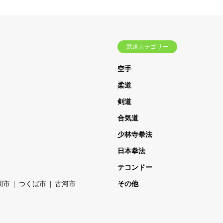
武道カテゴリー
空手
柔道
剣道
合気道
少林寺拳法
日本拳法
テコンドー
間市
つくば市
古河市
その他