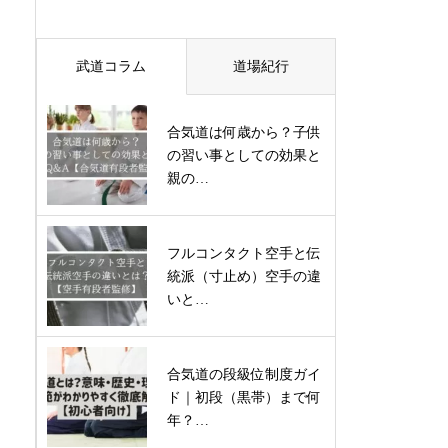
武道コラム
道場紀行
合気道は何歳から？子供
の習い事としての効果と
親の…
フルコンタクト空手と伝
統派（寸止め）空手の違
いと…
合気道の段級位制度ガイ
ド｜初段（黒帯）まで何
年？…