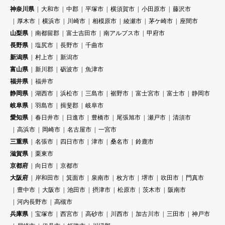
神奈川県
大和市
中郡
平塚市
横須賀市
小田原市
藤沢市
厚木市
横浜市
川崎市
相模原市
綾瀬市
茅ケ崎市
座間市
山梨県
南都留郡
富士吉田市
南アルプス市
甲府市
長野県
塩尻市
長野市
千曲市
新潟県
村上市
新潟市
富山県
新川郡
砺波市
魚津市
福井県
福井市
静岡県
湖西市
浜松市
三島市
裾野市
富士宮市
富士市
静岡市
岐阜県
羽島市
揖斐郡
岐阜市
愛知県
春日井市
日進市
豊橋市
尾張旭市
瀬戸市
清須市
高浜市
岡崎市
名古屋市
一宮市
三重県
名張市
四日市市
津市
桑名市
鈴鹿市
滋賀県
栗東市
京都府
向日市
京都市
大阪府
岸和田市
箕面市
泉南市
枚方市
堺市
吹田市
門真市
豊中市
大阪市
池田市
摂津市
松原市
茨木市
阪南市
河内長野市
高槻市
兵庫県
宝塚市
西宮市
高砂市
川西市
加古川市
三田市
神戸市