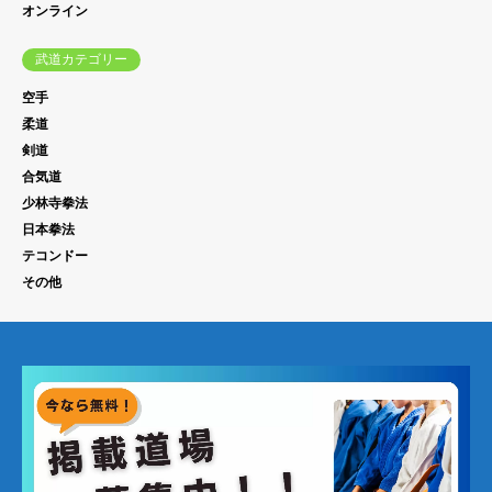
オンライン
武道カテゴリー
空手
柔道
剣道
合気道
少林寺拳法
日本拳法
テコンドー
その他