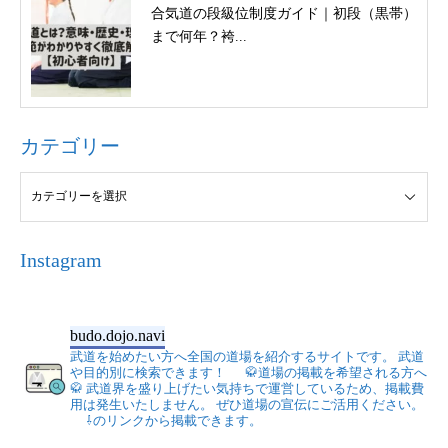
合気道の段級位制度ガイド｜初段（黒帯）
まで何年？袴...
カテゴリー
Instagram
budo.dojo.navi
武道を始めたい方へ全国の道場を紹介するサイトです。
武道
や目的別に検索できます！
🥋道場の掲載を希望される方へ
🥋
武道界を盛り上げたい気持ちで運営しているため、掲載費
用は発生いたしません。
ぜひ道場の宣伝にご活用ください。
⇩のリンクから掲載できます。