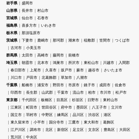
岩手県
盛岡市
山形県
長井市
村山市
宮城県
仙台市
石巻市
福島県
喜多方市
いわき市
栃木県
那須塩原市
茨城県
下妻市
鹿嶋市
那珂郡
潮来市
稲敷郡
笠間市
つくば市
古河市
小美玉市
群馬県
太田市
高崎市
藤岡市
前橋市
埼玉県
朝霞市
北本市
鴻巣市
所沢市
東松山市
川越市
入間郡
春日部市
上尾市
久喜市
坂戸市
蕨市
越谷市
さいたま市
川口市
戸田市
北葛飾郡
草加市
八潮市
千葉県
船橋市
浦安市
野田市
市原市
銚子市
成田市
佐倉市
印西市
長生郡
山武郡
千葉市
流山市
柏市
市川市
松戸市
東京都
千代田区
板橋区
目黒区
杉並区
日野市
東村山市
江東区
町田市
世田谷区
府中市
墨田区
八王子市
立川市
国立市
羽村市
中野区
練馬区
品川区
渋谷区
港区
東久留米市
小平市
国分寺市
三鷹市
東大和市
葛飾区
江戸川区
調布市
北区
新宿区
足立区
文京区
豊島区
大田区
荒川区
中央区