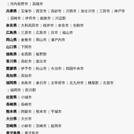
河内長野市
高槻市
兵庫県
宝塚市
西宮市
高砂市
川西市
加古川市
三田市
神戸市
尼崎市
伊丹市
姫路市
川辺郡
奈良県
大和高田市
桜井市
奈良市
生駒市
広島県
三原市
広島市
呉市
福山市
岡山県
倉敷市
岡山市
瀬戸内市
山口県
下関市
徳島県
名西郡
板野郡
香川県
高松市
坂出市
愛媛県
伊予市
松山市
今治市
四国中央市
高知県
高知市
福岡県
糸島市
春日市
太宰府市
北九州市
糟屋郡
古賀市
福岡市
田川郡
佐賀県
小城市
長崎県
長崎市
熊本県
阿蘇市
熊本市
宇城市
大分県
大分市
宮崎県
小林市
宮崎市
延岡市
鹿児島県
鹿児島市