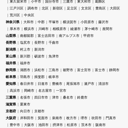
東久留米市
小平市
国分寺市
三鷹市
東大和市
葛飾区
江戸川区
調布市
北区
新宿区
足立区
文京区
豊島区
大田区
荒川区
中央区
神奈川県
大和市
中郡
平塚市
横須賀市
小田原市
藤沢市
厚木市
横浜市
川崎市
相模原市
綾瀬市
茅ケ崎市
座間市
山梨県
南都留郡
富士吉田市
南アルプス市
甲府市
長野県
塩尻市
長野市
千曲市
新潟県
村上市
新潟市
富山県
新川郡
砺波市
魚津市
福井県
福井市
静岡県
湖西市
浜松市
三島市
裾野市
富士宮市
富士市
静岡市
岐阜県
羽島市
揖斐郡
岐阜市
愛知県
春日井市
日進市
豊橋市
尾張旭市
瀬戸市
清須市
高浜市
岡崎市
名古屋市
一宮市
三重県
名張市
四日市市
津市
桑名市
鈴鹿市
滋賀県
栗東市
京都府
向日市
京都市
大阪府
岸和田市
箕面市
泉南市
枚方市
堺市
吹田市
門真市
豊中市
大阪市
池田市
摂津市
松原市
茨木市
阪南市