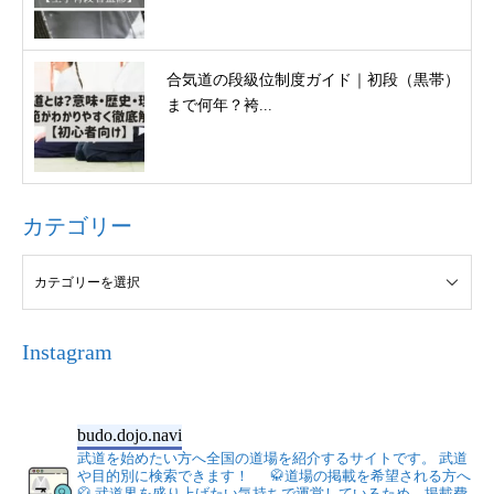
合気道の段級位制度ガイド｜初段（黒帯）
まで何年？袴...
カテゴリー
Instagram
budo.dojo.navi
武道を始めたい方へ全国の道場を紹介するサイトです。
武道
や目的別に検索できます！
🥋道場の掲載を希望される方へ
🥋
武道界を盛り上げたい気持ちで運営しているため、掲載費