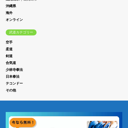
沖縄県
海外
オンライン
武道カテゴリー
空手
柔道
剣道
合気道
少林寺拳法
日本拳法
テコンドー
その他