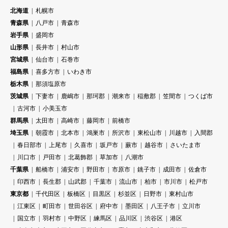
北海道
札幌市
青森県
八戸市
青森市
岩手県
盛岡市
山形県
長井市
村山市
宮城県
仙台市
石巻市
福島県
喜多方市
いわき市
栃木県
那須塩原市
茨城県
下妻市
鹿嶋市
那珂郡
潮来市
稲敷郡
笠間市
つくば市
古河市
小美玉市
群馬県
太田市
高崎市
藤岡市
前橋市
埼玉県
朝霞市
北本市
鴻巣市
所沢市
東松山市
川越市
入間郡
春日部市
上尾市
久喜市
坂戸市
蕨市
越谷市
さいたま市
川口市
戸田市
北葛飾郡
草加市
八潮市
千葉県
船橋市
浦安市
野田市
市原市
銚子市
成田市
佐倉市
印西市
長生郡
山武郡
千葉市
流山市
柏市
市川市
松戸市
東京都
千代田区
板橋区
目黒区
杉並区
日野市
東村山市
江東区
町田市
世田谷区
府中市
墨田区
八王子市
立川市
国立市
羽村市
中野区
練馬区
品川区
渋谷区
港区