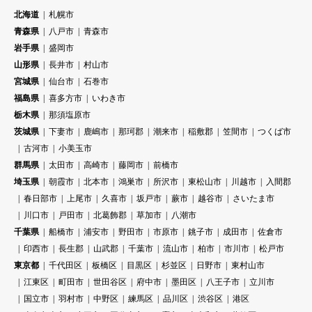
北海道
札幌市
青森県
八戸市
青森市
岩手県
盛岡市
山形県
長井市
村山市
宮城県
仙台市
石巻市
福島県
喜多方市
いわき市
栃木県
那須塩原市
茨城県
下妻市
鹿嶋市
那珂郡
潮来市
稲敷郡
笠間市
つくば市
古河市
小美玉市
群馬県
太田市
高崎市
藤岡市
前橋市
埼玉県
朝霞市
北本市
鴻巣市
所沢市
東松山市
川越市
入間郡
春日部市
上尾市
久喜市
坂戸市
蕨市
越谷市
さいたま市
川口市
戸田市
北葛飾郡
草加市
八潮市
千葉県
船橋市
浦安市
野田市
市原市
銚子市
成田市
佐倉市
印西市
長生郡
山武郡
千葉市
流山市
柏市
市川市
松戸市
東京都
千代田区
板橋区
目黒区
杉並区
日野市
東村山市
江東区
町田市
世田谷区
府中市
墨田区
八王子市
立川市
国立市
羽村市
中野区
練馬区
品川区
渋谷区
港区