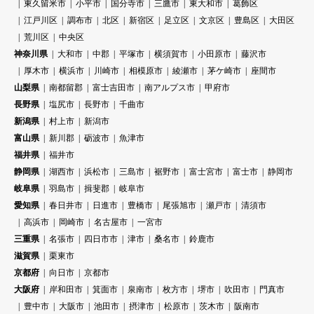
東久留米市
小平市
国分寺市
三鷹市
東大和市
葛飾区
江戸川区
調布市
北区
新宿区
足立区
文京区
豊島区
大田区
荒川区
中央区
神奈川県
大和市
中郡
平塚市
横須賀市
小田原市
藤沢市
厚木市
横浜市
川崎市
相模原市
綾瀬市
茅ケ崎市
座間市
山梨県
南都留郡
富士吉田市
南アルプス市
甲府市
長野県
塩尻市
長野市
千曲市
新潟県
村上市
新潟市
富山県
新川郡
砺波市
魚津市
福井県
福井市
静岡県
湖西市
浜松市
三島市
裾野市
富士宮市
富士市
静岡市
岐阜県
羽島市
揖斐郡
岐阜市
愛知県
春日井市
日進市
豊橋市
尾張旭市
瀬戸市
清須市
高浜市
岡崎市
名古屋市
一宮市
三重県
名張市
四日市市
津市
桑名市
鈴鹿市
滋賀県
栗東市
京都府
向日市
京都市
大阪府
岸和田市
箕面市
泉南市
枚方市
堺市
吹田市
門真市
豊中市
大阪市
池田市
摂津市
松原市
茨木市
阪南市