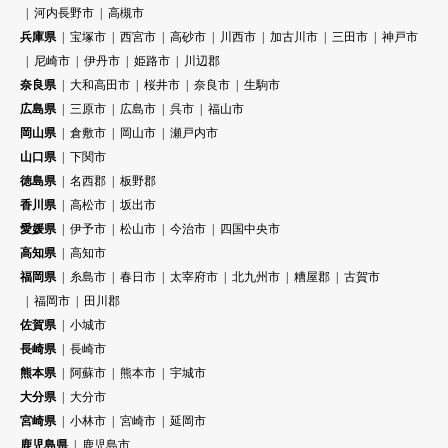
河内長野市
高槻市
兵庫県
宝塚市
西宮市
高砂市
川西市
加古川市
三田市
神戸市
尼崎市
伊丹市
姫路市
川辺郡
奈良県
大和高田市
桜井市
奈良市
生駒市
広島県
三原市
広島市
呉市
福山市
岡山県
倉敷市
岡山市
瀬戸内市
山口県
下関市
徳島県
名西郡
板野郡
香川県
高松市
坂出市
愛媛県
伊予市
松山市
今治市
四国中央市
高知県
高知市
福岡県
糸島市
春日市
太宰府市
北九州市
糟屋郡
古賀市
福岡市
田川郡
佐賀県
小城市
長崎県
長崎市
熊本県
阿蘇市
熊本市
宇城市
大分県
大分市
宮崎県
小林市
宮崎市
延岡市
鹿児島県
鹿児島市