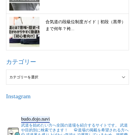
合気道の段級位制度ガイド｜初段（黒帯）
まで何年？袴...
カテゴリー
Instagram
budo.dojo.navi
武道を始めたい方へ全国の道場を紹介するサイトです。
武道
や目的別に検索できます！
🥋道場の掲載を希望される方へ
🥋
武道界を盛り上げたい気持ちで運営しているため、掲載費