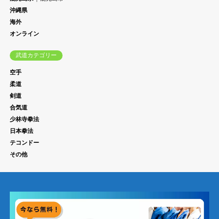
沖縄県
海外
オンライン
武道カテゴリー
空手
柔道
剣道
合気道
少林寺拳法
日本拳法
テコンドー
その他